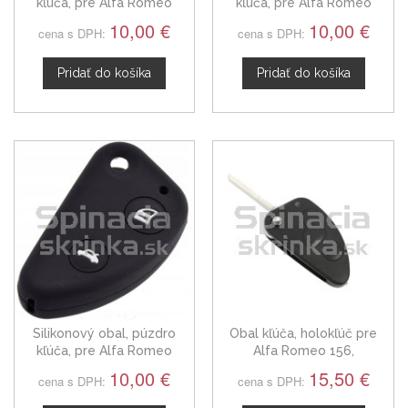
kľúča, pre Alfa Romeo
kľúča, pre Alfa Romeo
červený
modrý
10,00 €
10,00 €
cena s DPH:
cena s DPH:
Pridať do košíka
Pridať do košíka
Silikonový obal, púzdro
Obal kľúča, holokľúč pre
kľúča, pre Alfa Romeo
Alfa Romeo 156,
čierny
trojtlačítkový
10,00 €
15,50 €
cena s DPH:
cena s DPH: