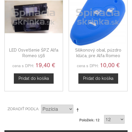
LED Osvetlenie ŠPZ Alfa
Silikonový obal, púzdro
Romeo 156
kľúča, pre Alfa Romeo
modrý 3-tlačidla
19,40 €
10,00 €
cena s DPH:
cena s DPH:
Pridať do košíka
Pridať do košíka
ZORADIŤ PODĽA
Položiek: 12