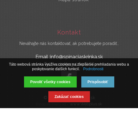
Kontakt
Neváhajte nás kontaktovať, ak potrebujete poradiť..
Email :info@spinaciaskrinka.sk
Tel : +421 919 060 666
Táto webová stránka využíva cookies na zlepšenie prehliadania webu a
poskytovanie ďalších funkcií.
Podrobnosti
Povoliť všetky cookies
Prispôsobiť
Zakázať cookies
© 2019 SpinaciaSkrinka.sk
www.Webplus.sk
Eshop na mieru od -