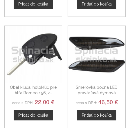
Pridať do košíka
Pridať do košíka
Obal kľúča, holokľúč pre
Smerovka bočná LED
Alfa Romeo 156, 2-
pravá+ľavá dymová
tlačítkový, čierny
dynamická Alfa Romeo 156
22,00 €
46,50 €
cena s DPH:
cena s DPH:
60620142
Pridať do košíka
Pridať do košíka