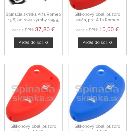
Spínacia skrinka Alfa Romeo
Silikonový obal, púzdro
156, od roku výroby 1999,
kľúča, pre Alfa Romeo
Tenké Piny
červený 3-tlačidla
37,80 €
10,00 €
cena s DPH:
cena s DPH:
Pridať do košíka
Pridať do košíka
Silikonový obal, púzdro
Silikonový obal, púzdro