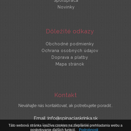
Spolupráca
Novinky
Dôležité odkazy
Obchodné podmienky
Ochrana osobných údajov
Doprava a platby
Mapa stránok
Kontakt
Neváhajte nás kontaktovať, ak potrebujete poradiť..
Email :info@spinaciaskrinka.sk
Tel : +421 919 060 666
Táto webová stránka využíva cookies na zlepšenie prehliadania webu a
poskytovanie ďalších funkcií.
Podrobnosti