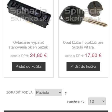
Ovládanie vypínač
Obal kľúča, holokľúč pre
sťahovania okien Suzuki
Suzuki Vitara,
Vitara I, 3799060A00
dvojtlačítkový
24,80 €
17,60 €
cena s DPH:
cena s DPH:
Pridať do košíka
Pridať do košíka
ZORADIŤ PODĽA
Položiek: 12