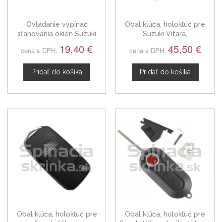
Ovládanie vypínač
Obal kľúča, holokľúč pre
sťahovania okien Suzuki
Suzuki Vitara,
Vitara I, 3799560A00
dvojtlačítkový, čierny
19,40 €
45,50 €
cena s DPH:
cena s DPH:
Pridať do košíka
Pridať do košíka
Obal kľúča, holokľúč pre
Obal kľúča, holokľúč pre