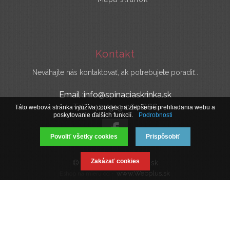
Kontakt
Neváhajte nás kontaktovať, ak potrebujete poradiť..
Email :info@spinaciaskrinka.sk
Tel : +421 919 060 666
Táto webová stránka využíva cookies na zlepšenie prehliadania webu a
poskytovanie ďalších funkcií.
Podrobnosti
Povoliť všetky cookies
Prispôsobiť
Zakázať cookies
© 2019 SpinaciaSkrinka.sk
www.Webplus.sk
Eshop na mieru od -