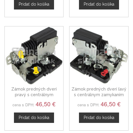
Pridať do košíka
Pridať do košíka
Zámok predných dverí
Zámok predných dverí ľavý
pravý s centrálnym
s centrálnym zamykaním
zamykaním Iveco Daily III
Iveco Daily V
46,50 €
46,50 €
cena s DPH:
cena s DPH:
Pridať do košíka
Pridať do košíka