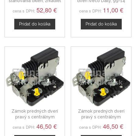
sťahovania okien, zrkadiel
dverí Iveco Daily, 99-14
Iveco Daily III
52,80 €
11,00 €
cena s DPH:
cena s DPH:
Pridať do košíka
Pridať do košíka
Zámok predných dverí
Zámok predných dverí
pravý s centrálnym
pravý s centrálnym
zamykaním Iveco Daily V
zamykaním Iveco Daily IV
46,50 €
46,50 €
cena s DPH:
cena s DPH: