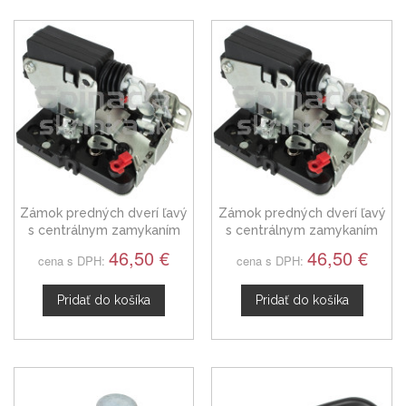
Zámok predných dverí ľavý
Zámok predných dverí ľavý
s centrálnym zamykaním
s centrálnym zamykaním
Iveco Daily IV
Iveco Daily III
46,50 €
46,50 €
cena s DPH:
cena s DPH:
Pridať do košíka
Pridať do košíka