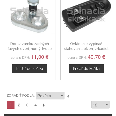
Doraz zámku zadných
Ovládanie vypínač
ľavých dverí, horný, Iveco
sťahovania okien, zrkadiel
Daily III
Iveco Daily IV 5802063091
11,00 €
40,70 €
cena s DPH:
cena s DPH:
Pridať do košíka
Pridať do košíka
ZORADIŤ PODĽA
1
2
3
4