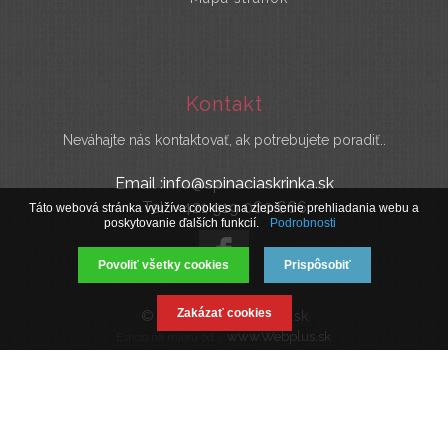
Kontakt
Neváhajte nás kontaktovať, ak potrebujete poradiť..
Email :info@spinaciaskrinka.sk
Tel : +421 919 060 666
Táto webová stránka využíva cookies na zlepšenie prehliadania webu a
poskytovanie ďalších funkcií.
Podrobnosti
Povoliť všetky cookies
Prispôsobiť
Zakázať cookies
© 2019 SpinaciaSkrinka.sk
www.Webplus.sk
Eshop na mieru od -