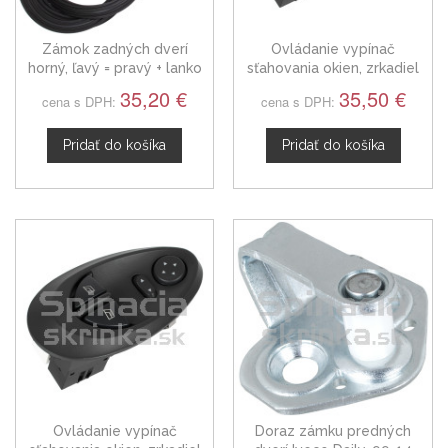
Zámok zadných dverí
Ovládanie vypínač
horný, ľavý = pravý + lanko
sťahovania okien, zrkadiel
Iveco Daily 3804802
Iveco Daily IV
35,20 €
35,50 €
cena s DPH:
cena s DPH:
Pridať do košíka
Pridať do košíka
Ovládanie vypínač
Doraz zámku predných