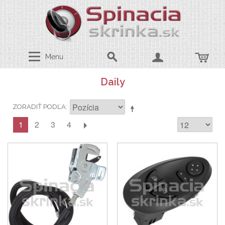
Menu
Daily
ZORADIŤ PODĽA
1
2
3
4