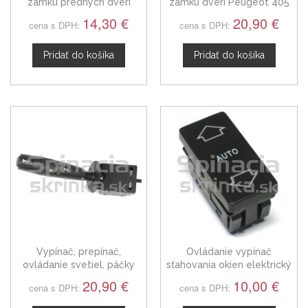
zámku predných dverí
zámku dverí Peugeot 405
Peugeot 405
661503
14,30 €
20,90 €
cena s DPH:
cena s DPH:
Pridať do košíka
Pridať do košíka
Vypínač, prepínač,
Ovládanie vypínač
ovládanie svetiel, páčky
sťahovania okien elektrický
smerovky + klakson pre
Peugeot 405 87-96
20,90 €
10,00 €
cena s DPH:
cena s DPH:
Peugeot 405 po facelifte