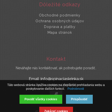
Dôležité odkazy
Obchodné podmienky
Ochrana osobných údajov
Doprava a platby
Mapa stránok
Kontakt
Neváhajte nás kontaktovať, ak potrebujete poradiť..
Email :info@spinaciaskrinka.sk
Tel : +421 919 060 666
Táto webová stránka využíva cookies na zlepšenie prehliadania webu a
poskytovanie ďalších funkcií.
Podrobnosti
Povoliť všetky cookies
Prispôsobiť
Zakázať cookies