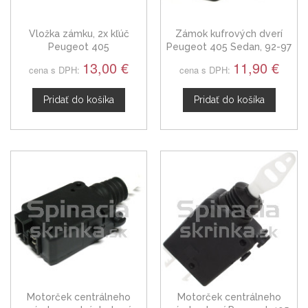
Vložka zámku, 2x kľúč
Zámok kufrových dverí
Peugeot 405
Peugeot 405 Sedan, 92-97
13,00 €
11,90 €
cena s DPH:
cena s DPH:
Pridať do košíka
Pridať do košíka
Motorček centrálneho
Motorček centrálneho