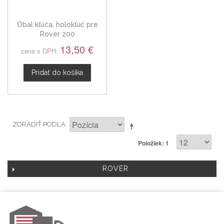
Obal kľúča, holokľúč pre
Rover 200
13,50 €
cena s DPH:
Pridať do košíka
ZORADIŤ PODĽA
Položiek: 1
ROVER