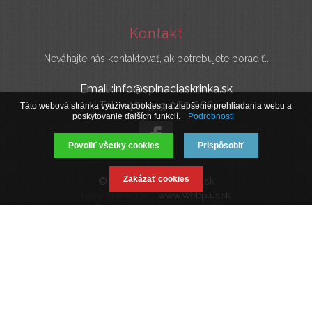
Kontakt
Neváhajte nás kontaktovať, ak potrebujete poradiť..
Email :info@spinaciaskrinka.sk
Tel : +421 919 060 666
Táto webová stránka využíva cookies na zlepšenie prehliadania webu a
poskytovanie ďalších funkcií.
Podrobnosti
Povoliť všetky cookies
Prispôsobiť
Zakázať cookies
© 2019 SpinaciaSkrinka.sk
www.Webplus.sk
Eshop na mieru od -