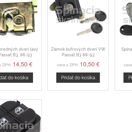
redných dverí ľavý
Zámok kufrových dverí VW
Spína
assat B3, 88-93
Passat B3 88-93
14,50 €
10,50 €
s DPH:
cena s DPH:
cena
idať do košíka
Pridať do košíka
P