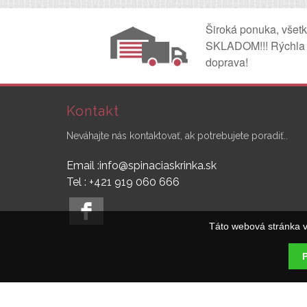
Široká ponuka, všet
SKLADOM!!! Rýchla
doprava!
Kontakt
Neváhajte nás kontaktovať, ak potrebujete poradiť..
Email :info@spinaciaskrinka.sk
Tel : +421 919 060 666
Táto webová stránka v
P