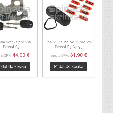
cia skrinka pre VW
Obal kľúča, holokľúč pre VW
Passat B3
Passat B3 87-95
44,00 €
31,90 €
 s DPH:
cena s DPH:
ridať do košíka
Pridať do košíka