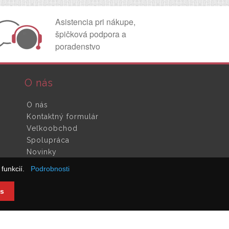
Asistencia pri nákupe,
špičková podpora a
poradenstvo
O nás
O nás
Kontaktný formulár
Veľkoobchod
Spolupráca
Novinky
funkcií.
Podrobnosti
s