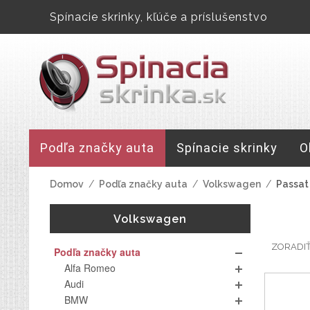
Spínacie skrinky, kľúče a príslušenstvo
Podľa značky auta
Spínacie skrinky
O
Domov
/
Podľa značky auta
/
Volkswagen
/
Passat
Volkswagen
ZORADI
Podľa značky auta
Alfa Romeo
Audi
BMW