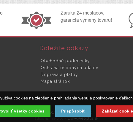
ko
Záruka 24 mesiacov,
garancia výmeny tovaru!
Dôležité odkazy
Obchodné podmienky
Ochrana osobných údajov
Doprava a platby
Mapa stránok
yužíva cookies na zlepšenie prehliadania webu a poskytovanie ďalších 
ovoliť všetky cookies
Prispôsobiť
Zakázať cookie
© 2019 SpinaciaSkrinka.sk
www.Webplus.sk
Eshop na mieru od -