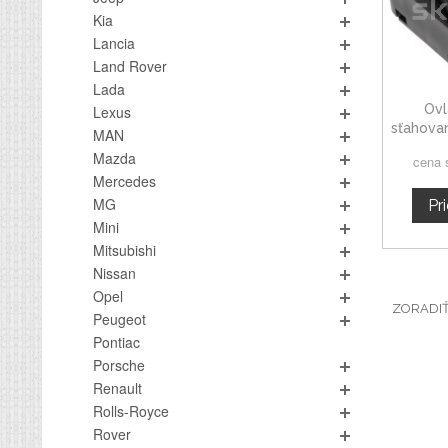
Kia
Lancia
Land Rover
Lada
Ovl
Lexus
sťahova
MAN
Mazda
cena 
Mercedes
MG
Pr
Mini
Mitsubishi
Nissan
Opel
ZORADI
Peugeot
Pontiac
Porsche
Renault
Rolls-Royce
Rover