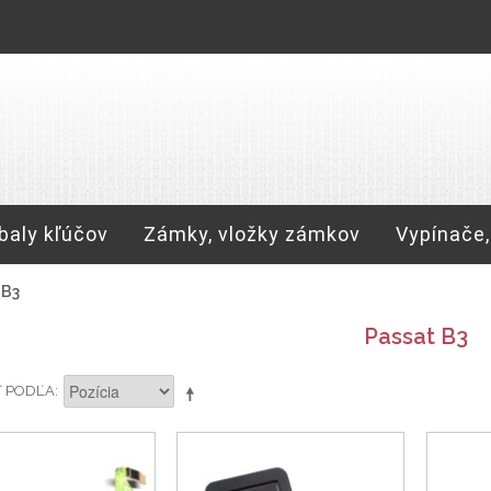
baly kľúčov
Zámky, vložky zámkov
Vypínače,
 B3
Passat B3
Ť PODĽA