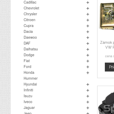
Cadillac
Chevrolet
Chrysler
Citroen
Cupra
Dacia
Daewoo
Zámok p
DAF
VW P
Daihatsu
Dodge
cena 
Fiat
Ford
Pr
Honda
Hummer
Hyundai
Infiniti
Isuzu
Iveco
Jaguar
Jeep