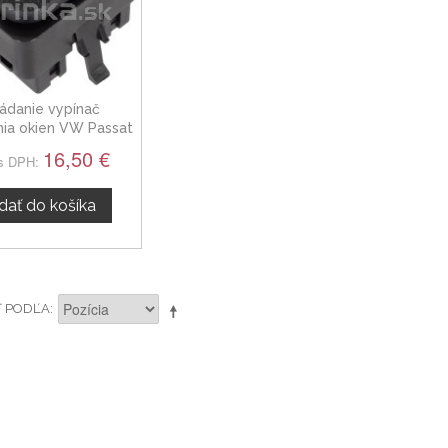
ádanie vypínač
nia okien VW Passat
B3, B4 94-96
16,50 €
s DPH:
idať do košíka
Ť PODĽA