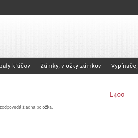
baly kľúčov
Zámky, vložky zámkov
Vypínače,
L400
zodpovedá žiadna položka.