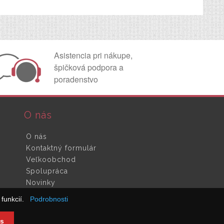
Asistencia pri nákupe,
špičková podpora a
poradenstvo
O nás
O nás
Kontaktný formulár
Veľkoobchod
Spolupráca
Novinky
funkcií.
Podrobnosti
s