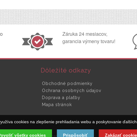
ko
Záruka 24 mesiacov,
garancia výmeny tovaru!
Dôležité odkazy
Obchodné podmienky
Ochrana osobných údajov
Doprava a platby
Mapa stránok
yužíva cookies na zlepšenie prehliadania webu a poskytovanie ďalších 
ovoliť všetky cookies
Prispôsobiť
Zakázať cookie
© 2019 SpinaciaSkrinka.sk