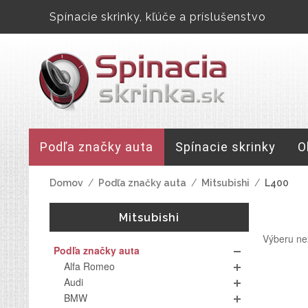
Spínacie skrinky, kľúče a príslušenstvo
Podľa značky auta
Spínacie skrinky
O
Domov
/
Podľa značky auta
/
Mitsubishi
/
L400
Mitsubishi
Výberu ne
Podľa značky auta
Alfa Romeo
Audi
BMW