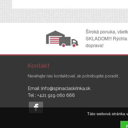
Široká ponuka, všet
SKLADOM!!! Rýchla
doprava!
Kontakt
Neváhajte nás kontaktovať, ak potrebujete poradiť..
Email :info@spinaciaskrinka.sk
Tel : +421 919 060 666
Táto webová stránka v
P