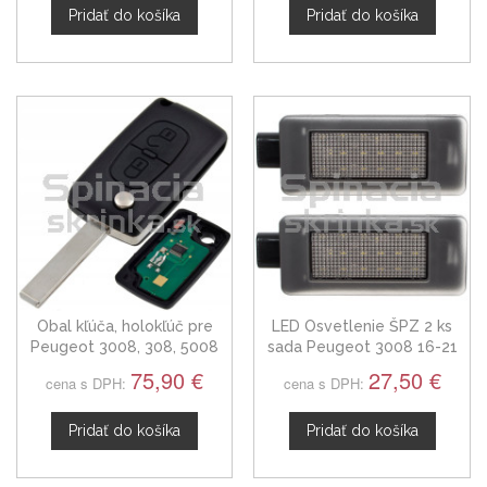
Pridať do košíka
Pridať do košíka
Obal kľúča, holokľúč pre
LED Osvetlenie ŠPZ 2 ks
Peugeot 3008, 308, 5008
sada Peugeot 3008 16-21
2-tlačítkový, s elektronikou
75,90 €
27,50 €
cena s DPH:
cena s DPH:
Pridať do košíka
Pridať do košíka