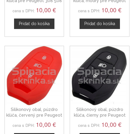
kľúča pre Peugeot 308 508
kľúča, modrý pre Peugeot
3008 5008 čierny
508, 3008, 5008
10,00 €
10,00 €
cena s DPH:
cena s DPH:
Pridať do košíka
Pridať do košíka
Silikonový obal, púzdro
Silikonový obal, púzdro
kľúča, červený pre Peugeot
kľúča, čierny pre Peugeot
508, 3008, 5008
508, 3008, 5008
10,00 €
10,00 €
cena s DPH:
cena s DPH: