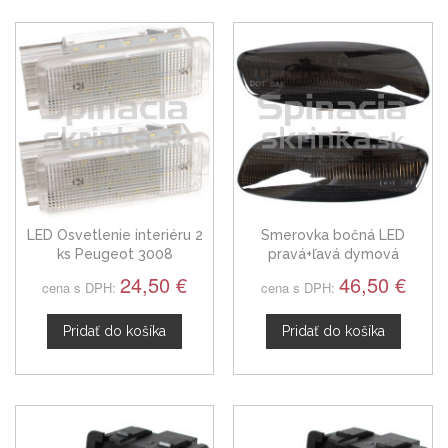
LED Osvetlenie interiéru 2
Smerovka bočná LED
ks Peugeot 3008
pravá+ľavá dymová
dynamická Peugeot 3008,
24,50 €
46,50 €
cena s DPH:
cena s DPH:
6325G5
Pridať do košíka
Pridať do košíka