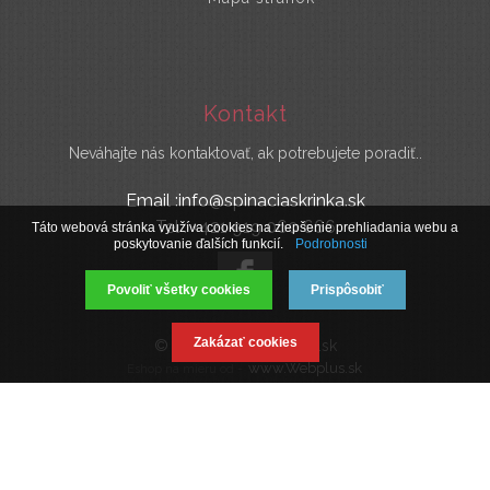
Kontakt
Neváhajte nás kontaktovať, ak potrebujete poradiť..
Email :info@spinaciaskrinka.sk
Tel : +421 919 060 666
Táto webová stránka využíva cookies na zlepšenie prehliadania webu a
poskytovanie ďalších funkcií.
Podrobnosti
Povoliť všetky cookies
Prispôsobiť
Zakázať cookies
© 2019 SpinaciaSkrinka.sk
www.Webplus.sk
Eshop na mieru od -