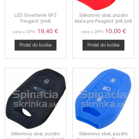
LED Osvetlenie ŠPZ
Silikonový obal, puzdro
Peugeot 3008
kľúča pre Peugeot 308 508
3008 5008 červený
19,40 €
10,00 €
cena s DPH:
cena s DPH:
Pridať do košíka
Pridať do košíka
Silikonový obal, puzdro
Silikonový obal, púzdro