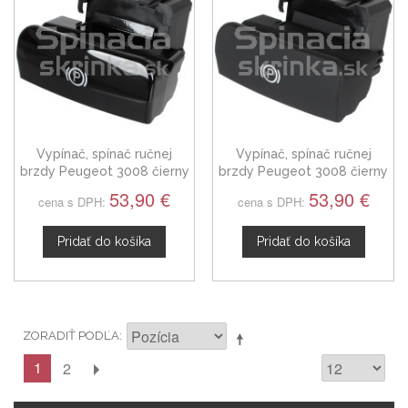
Vypínač, spínač ručnej
Vypínač, spínač ručnej
brzdy Peugeot 3008 čierny
brzdy Peugeot 3008 čierny
lesk
matný
53,90 €
53,90 €
cena s DPH:
cena s DPH:
Pridať do košíka
Pridať do košíka
ZORADIŤ PODĽA
1
2