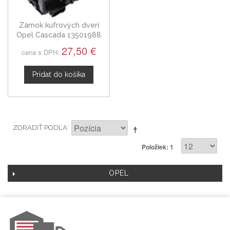
Zámok kufrových dverí
Opel Cascada 13501988
27,50 €
cena s DPH:
Pridať do košíka
ZORADIŤ PODĽA
Položiek: 1
OPEL