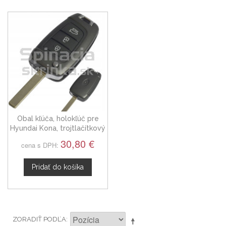
Obal kľúča, holokľúč pre
Hyundai Kona, trojtlačítkový
od 2017
30,80 €
cena s DPH:
Pridať do košíka
ZORADIŤ PODĽA