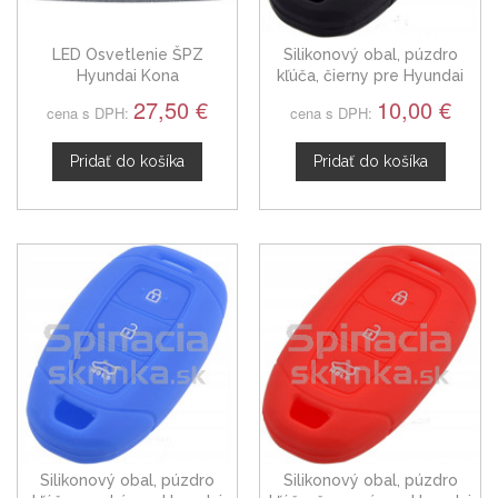
LED Osvetlenie ŠPZ
Silikonový obal, púzdro
Hyundai Kona
kľúča, čierny pre Hyundai
Kona, Santa Fe
27,50 €
10,00 €
cena s DPH:
cena s DPH:
Pridať do košíka
Pridať do košíka
Silikonový obal, púzdro
Silikonový obal, púzdro