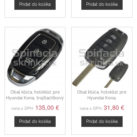
Pridať do košíka
Pridať do košíka
Obal kľúča, holokľúč pre
Obal kľúča, holokľúč pre
Hyundai Kona, trojtlačítkový
Hyundai Kona,
s elektronikou od 2017
štvortlačítkový od 2017
135,00 €
31,80 €
cena s DPH:
cena s DPH:
Pridať do košíka
Pridať do košíka