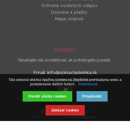
Ochrana osobných údajov
Doprava a platby
Mapa stránok
Kontakt
Neváhajte nás kontaktovať, ak potrebujete poradiť..
Email :info@spinaciaskrinka.sk
Tel : +421 919 060 666
Táto webová stránka využíva cookies na zlepšenie prehliadania webu a
poskytovanie ďalších funkcií.
Podrobnosti
Povoliť všetky cookies
Prispôsobiť
Zakázať cookies
© 2019 SpinaciaSkrinka.sk
www.Webplus.sk
Eshop na mieru od -