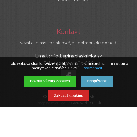
Kontakt
Neváhajte nás kontaktovať, ak potrebujete poradiť..
Email :info@spinaciaskrinka.sk
Tel : +421 919 060 666
Táto webová stránka využíva cookies na zlepšenie prehliadania webu a
poskytovanie ďalších funkcií.
Podrobnosti
Povoliť všetky cookies
Prispôsobiť
Zakázať cookies
© 2019 SpinaciaSkrinka.sk
www.Webplus.sk
Eshop na mieru od -