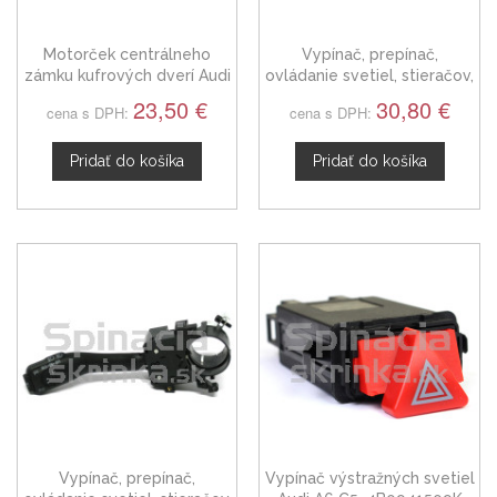
Motorček centrálneho
Vypínač, prepínač,
zámku kufrových dverí Audi
ovládanie svetiel, stieračov,
A6 Combi, 02-05
páčky smerovky stierače
23,50 €
30,80 €
cena s DPH:
cena s DPH:
Audi A6 C4
Pridať do košíka
Pridať do košíka
Vypínač, prepínač,
Vypínač výstražných svetiel