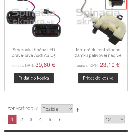
Smerovka bočná LED
Motorček centrálneho
pravá+ľavá Audi A6 C5
zámku palivovej nádrže
Audi A6 C5 4B0862153
39,60 €
23,10 €
cena s DPH:
cena s DPH:
Pridať do košíka
Pridať do košíka
ZORADIŤ PODĽA
1
2
3
4
5