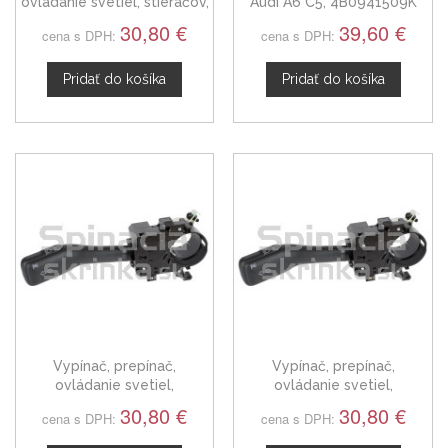
ovládanie svetiel, stieračov,
Audi A6 C5, 4B0941509K
páčky smerovky stierače
30,80 €
39,60 €
cena s DPH:
cena s DPH:
Audi A6 C5
Pridať do košíka
Pridať do košíka
Vypínač, prepínač,
Vypínač, prepínač,
ovládanie svetiel,
ovládanie svetiel,
smerových svetiel Audi A6
smerových svetiel Audi A6
30,80 €
30,80 €
cena s DPH:
cena s DPH:
C4
C5