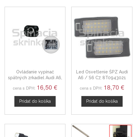
Ovládanie vypínač
Led Osvetlenie ŠPZ Audi
spätných zrkadiel Audi A6,
A6 / S6 C7, 8T0943021
4F0959565A
16,50 €
18,70 €
cena s DPH:
cena s DPH:
Pridať do košíka
Pridať do košíka