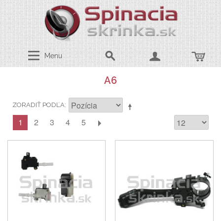
Menu
A6
ZORADIŤ PODĽA
1
2
3
4
5