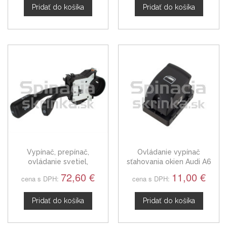
Pridať do košíka
Pridať do košíka
Vypínač, prepínač,
Ovládanie vypínač
ovládanie svetiel,
sťahovania okien Audi A6
smeroviek Audi A6 C5
72,60 €
11,00 €
cena s DPH:
cena s DPH:
Pridať do košíka
Pridať do košíka