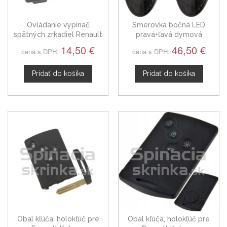
Ovládanie vypínač
Smerovka bočná LED
spätných zrkadiel Renault
pravá+ľavá dymová
Koleos I
dynamická Renault Koleos I,
14,50 €
46,50 €
cena s DPH:
cena s DPH:
08-11
Pridať do košíka
Pridať do košíka
Obal kľúča, holokľúč pre
Obal kľúča, holokľúč pre