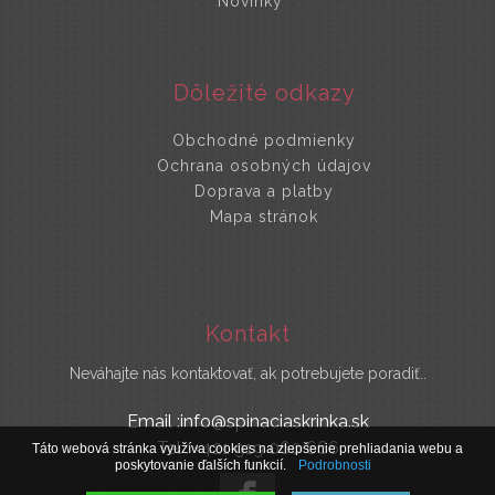
Novinky
Dôležité odkazy
Obchodné podmienky
Ochrana osobných údajov
Doprava a platby
Mapa stránok
Kontakt
Neváhajte nás kontaktovať, ak potrebujete poradiť..
Email :info@spinaciaskrinka.sk
Tel : +421 919 060 666
Táto webová stránka využíva cookies na zlepšenie prehliadania webu a
poskytovanie ďalších funkcií.
Podrobnosti