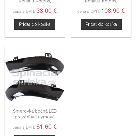
Renault Koleos,
Renault Koleos,
štvortlačítkový
štvortlačítkový s
33,00 €
108,90 €
cena s DPH:
cena s DPH:
elektronikou 08-11
Pridať do košíka
Pridať do košíka
Smerovka bočná LED
pravá+ľavá dymová
dynamická Renault Koleos
61,60 €
cena s DPH:
od 2008