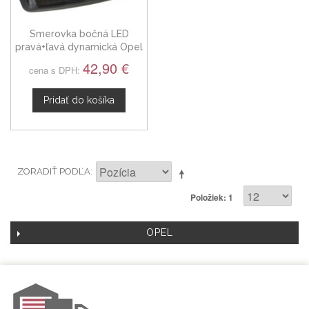
Smerovka bočná LED
pravá+ľavá dynamická Opel
Grandland X 2017
42,90 €
cena s DPH:
Pridať do košíka
ZORADIŤ PODĽA
Položiek: 1
OPEL