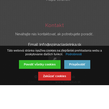
Kontakt
Neváhajte nás kontaktovať, ak potrebujete poradiť..
Email :info@spinaciaskrinka.sk
Tel : +421 919 060 666
Táto webová stránka využíva cookies na zlepšenie prehliadania webu a
poskytovanie ďalších funkcií.
Podrobnosti
Povoliť všetky cookies
Prispôsobiť
Zakázať cookies
© 2019 SpinaciaSkrinka.sk
www.Webplus.sk
Eshop na mieru od -