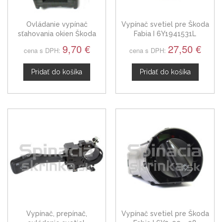
Ovládanie vypínač
Vypínač svetiel pre Škoda
sťahovania okien Škoda
Fabia I 6Y1941531L
Fabia I, 6Y0959855
9,70 €
27,50 €
cena s DPH:
cena s DPH:
Pridať do košíka
Pridať do košíka
Vypínač, prepínač,
Vypínač svetiel pre Škoda