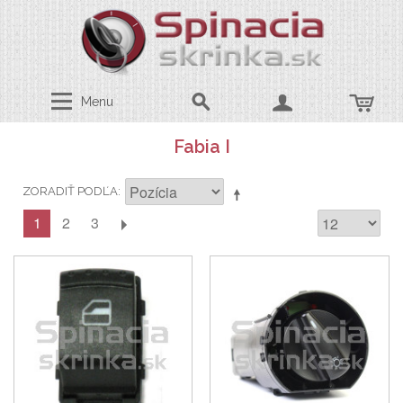
Menu
Fabia I
ZORADIŤ PODĽA
1
2
3