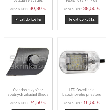
ovládanie svetiel,
Fabia I 6Y2, 99 - 08
smerových svetiel Škoda
30,80 €
38,50 €
cena s DPH:
cena s DPH:
Fabia I Combi
Pridať do košíka
Pridať do košíka
Ovládanie vypínač
LED Osvetlenie
spätných zrkadiel Škoda
batožinového priestoru
Fabia I
Škoda Fabia I
24,50 €
16,50 €
cena s DPH:
cena s DPH: