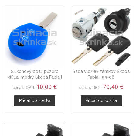
Silikonový obal, púzdro
Sada vložiek zámkov Škoda
kľúča, modrý Škoda Fabia I
Fabia I 99-08
6L0837219R
10,00 €
70,40 €
cena s DPH:
cena s DPH:
Pridať do košíka
Pridať do košíka