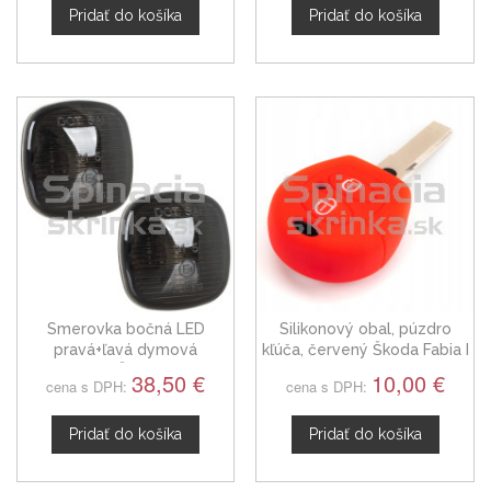
Pridať do košíka
Pridať do košíka
Smerovka bočná LED
Silikonový obal, púzdro
pravá+ľavá dymová
kľúča, červený Škoda Fabia I
dynamická Škoda Fabia I,
6L0837219R
38,50 €
10,00 €
cena s DPH:
cena s DPH:
4D0949127
Pridať do košíka
Pridať do košíka