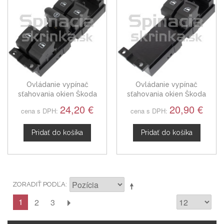
Ovládanie vypínač
Ovládanie vypínač
sťahovania okien Škoda
sťahovania okien Škoda
Fabia I 1J4959857A
Fabia I, zelené podsvietenie
24,20 €
20,90 €
cena s DPH:
cena s DPH:
1J3959857A
Pridať do košíka
Pridať do košíka
ZORADIŤ PODĽA
1
2
3