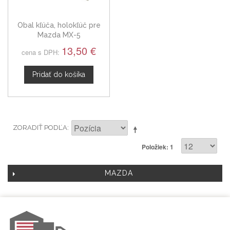
Obal kľúča, holokľúč pre
Mazda MX-5
13,50 €
cena s DPH:
Pridať do košíka
ZORADIŤ PODĽA
Položiek: 1
MAZDA