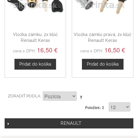
Vložka zámku, 2x kľúč
Vložka zámku pravá, 2x kľúč
Renault Kerax
Renault Kerax
16,50 €
16,50 €
cena s DPH:
cena s DPH:
Pridať do košíka
Pridať do košíka
ZORADIŤ PODĽA
Položiek: 2
RENAULT