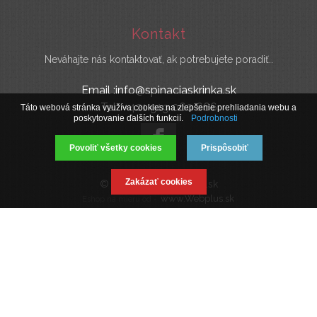
Kontakt
Neváhajte nás kontaktovať, ak potrebujete poradiť..
Email :info@spinaciaskrinka.sk
Tel : +421 919 060 666
Táto webová stránka využíva cookies na zlepšenie prehliadania webu a
poskytovanie ďalších funkcií.
Podrobnosti
Povoliť všetky cookies
Prispôsobiť
Zakázať cookies
© 2019 SpinaciaSkrinka.sk
www.Webplus.sk
Eshop na mieru od -