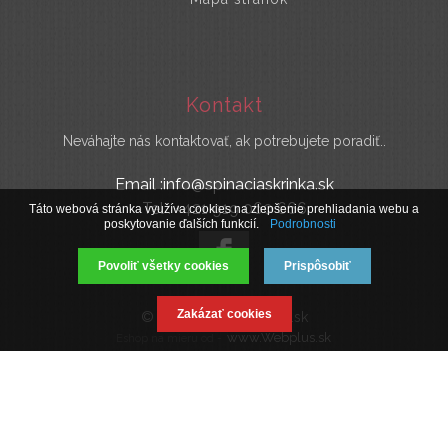
Kontakt
Neváhajte nás kontaktovať, ak potrebujete poradiť..
Email :info@spinaciaskrinka.sk
Tel : +421 919 060 666
Táto webová stránka využíva cookies na zlepšenie prehliadania webu a
poskytovanie ďalších funkcií.
Podrobnosti
Povoliť všetky cookies
Prispôsobiť
Zakázať cookies
© 2019 SpinaciaSkrinka.sk
www.Webplus.sk
Eshop na mieru od -