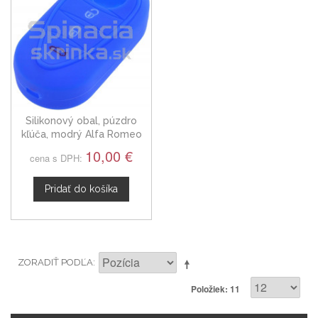
Silikonový obal, púzdro
kľúča, modrý Alfa Romeo
Giulietta Mito 159
10,00 €
cena s DPH:
Pridať do košíka
ZORADIŤ PODĽA
Položiek: 11