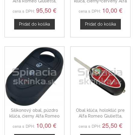
Alfa Romeo Giulietta,
kľúča, čierny+červený Alfa
trojtlačítkový s elektronikou
Romeo Giulietta, Mito, 159
95,50 €
10,00 €
cena s DPH:
cena s DPH:
10-16
Pridať do košíka
Pridať do košíka
Silikonový obal, púzdro
Obal kľúča, holokľúč pre
kľúča, čierny Alfa Romeo
Alfa Romeo Giulietta,
Giulietta, Mito, 159
trojtlačítkový
10,00 €
25,50 €
cena s DPH:
cena s DPH: