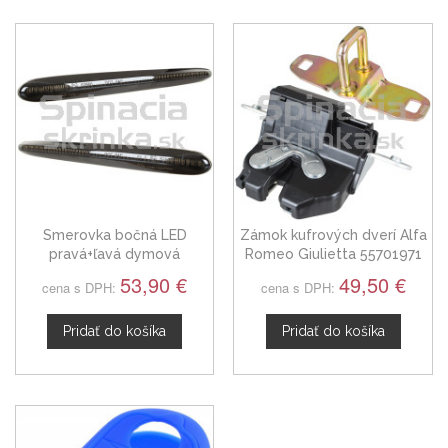
Smerovka bočná LED
Zámok kufrových dverí Alfa
pravá+ľavá dymová
Romeo Giulietta 55701971
dynamická Alfa Romeo
53,90 €
49,50 €
cena s DPH:
cena s DPH:
Giulietta 10-20
Pridať do košíka
Pridať do košíka