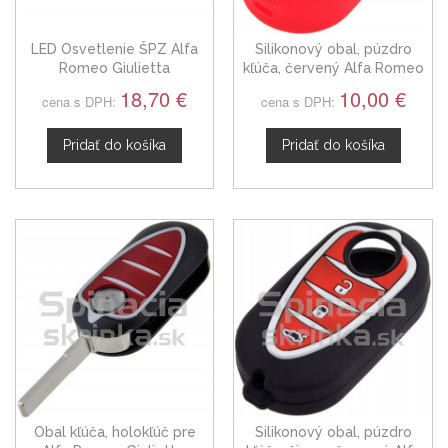
LED Osvetlenie ŠPZ Alfa
Silikonový obal, púzdro
Romeo Giulietta
kľúča, červený Alfa Romeo
Giulietta Mito 159
18,70 €
10,00 €
cena s DPH:
cena s DPH:
Pridať do košíka
Pridať do košíka
Obal kľúča, holokľúč pre
Silikonový obal, púzdro