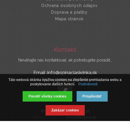
Ochrana osobných údajov
Doprava a platby
Mapa stránok
Kontakt
Neváhajte nás kontaktovať, ak potrebujete poradiť..
Email :info@spinaciaskrinka.sk
Tel : +421 919 060 666
Táto webová stránka využíva cookies na zlepšenie prehliadania webu a
poskytovanie ďalších funkcií.
Podrobnosti
Povoliť všetky cookies
Prispôsobiť
Zakázať cookies
© 2019 SpinaciaSkrinka.sk
www.Webplus.sk
Eshop na mieru od -