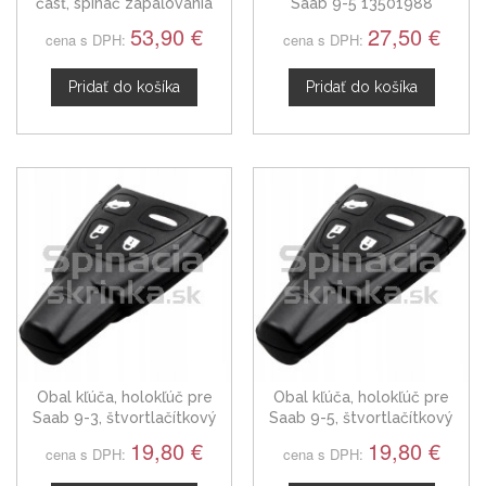
časť, spínač zapaľovania
Saab 9-5 13501988
Saab 900
53,90 €
27,50 €
cena s DPH:
cena s DPH:
Pridať do košíka
Pridať do košíka
Obal kľúča, holokľúč pre
Obal kľúča, holokľúč pre
Saab 9-3, štvortlačítkový
Saab 9-5, štvortlačítkový
bez planžety
bez planžety
19,80 €
19,80 €
cena s DPH:
cena s DPH: