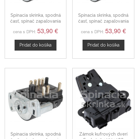
Spínacia skrinka, spodná
Spínacia skrinka, spodná
časť, spínač zapaľovania
časť, spínač zapaľovania
Saab 9-3
Saab 9-5
53,90 €
53,90 €
cena s DPH:
cena s DPH:
Pridať do košíka
Pridať do košíka
Spínacia skrinka, spodná
Zámok kufrových dverí