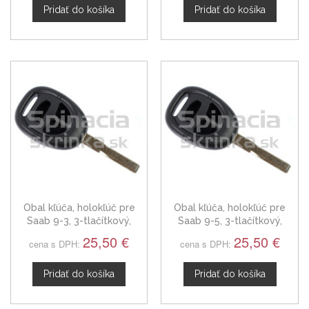
Pridať do košíka
Pridať do košíka
Obal kľúča, holokľúč pre
Obal kľúča, holokľúč pre
Saab 9-3, 3-tlačítkový,
Saab 9-5, 3-tlačítkový,
čierny
čierny
25,50 €
25,50 €
cena s DPH:
cena s DPH:
Pridať do košíka
Pridať do košíka