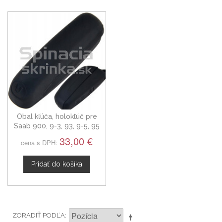
Obal kľúča, holokľúč pre
Saab 900, 9-3, 93, 9-5, 95
trojtlačítkový
33,00 €
cena s DPH:
Pridať do košíka
ZORADIŤ PODĽA