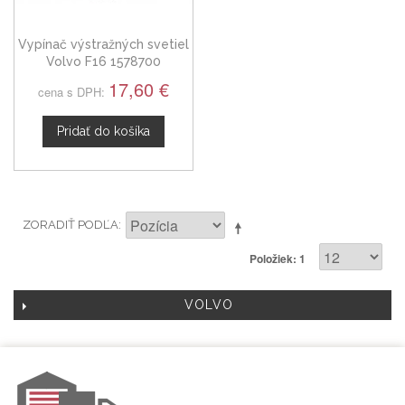
Vypínač výstražných svetiel
Volvo F16 1578700
17,60 €
cena s DPH:
Pridať do košíka
ZORADIŤ PODĽA
Položiek: 1
VOLVO