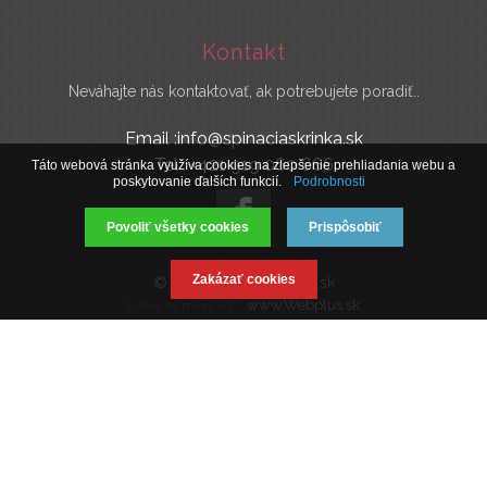
Kontakt
Neváhajte nás kontaktovať, ak potrebujete poradiť..
Email :info@spinaciaskrinka.sk
Tel : +421 919 060 666
Táto webová stránka využíva cookies na zlepšenie prehliadania webu a
poskytovanie ďalších funkcií.
Podrobnosti
Povoliť všetky cookies
Prispôsobiť
Zakázať cookies
© 2019 SpinaciaSkrinka.sk
www.Webplus.sk
Eshop na mieru od -