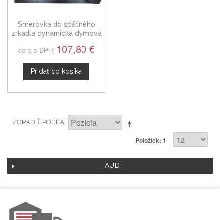
Smerovka do spätného
zrkadla dynamická dymová
LED ľavá + pravá Audi RS3
107,80 €
cena s DPH:
8V 13-20
Pridať do košíka
ZORADIŤ PODĽA
Položiek: 1
AUDI