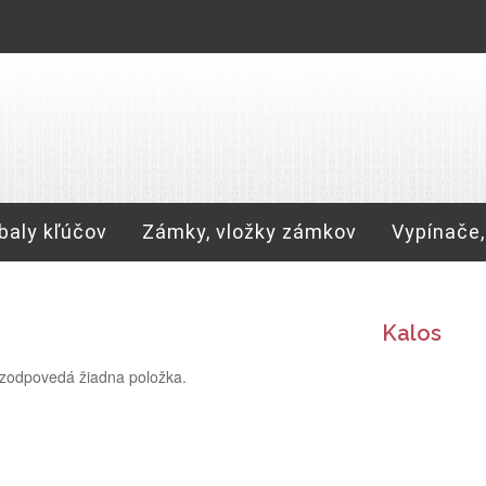
baly kľúčov
Zámky, vložky zámkov
Vypínače,
Kalos
zodpovedá žiadna položka.