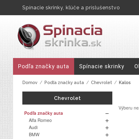
Spínacie skrinky, kľúče a príslušenstvo
Podľa značky auta
Spínacie skrinky
O
Domov
/
Podľa značky auta
/
Chevrolet
/
Kalos
Chevrolet
Výberu ne
Podľa značky auta
Alfa Romeo
Audi
BMW