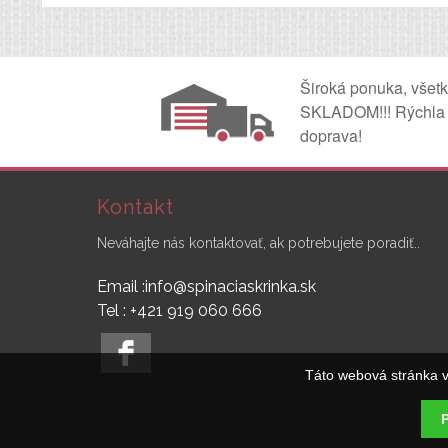
Široká ponuka, všet
SKLADOM!!! Rýchla
doprava!
Kontakt
Neváhajte nás kontaktovať, ak potrebujete poradiť..
Email :info@spinaciaskrinka.sk
Tel : +421 919 060 666
Táto webová stránka v
P