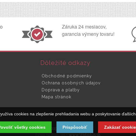
ko
Záruka 24 mesiacov,
garancia výmeny tovaru!
Dôležité odkazy
Obchodné podmienky
Ochrana osobných údajov
Doprava a platby
Mapa stránok
yužíva cookies na zlepšenie prehliadania webu a poskytovanie ďalších 
ovoliť všetky cookies
Prispôsobiť
Zakázať cookie
© 2019 SpinaciaSkrinka.sk
www.Webplus.sk
Eshop na mieru od -