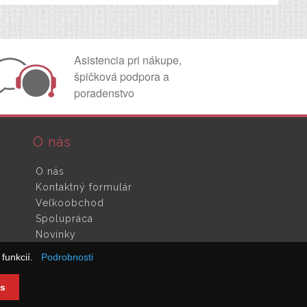
Asistencia pri nákupe,
špičková podpora a
poradenstvo
O nás
O nás
Kontaktný formulár
Veľkoobchod
Spolupráca
Novinky
funkcií.
Podrobnosti
s