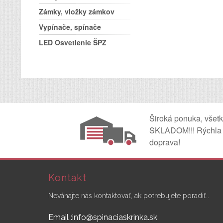
Zámky, vložky zámkov
Vypínače, spínače
LED Osvetlenie ŠPZ
Široká ponuka, všet
SKLADOM!!! Rýchla
doprava!
Kontakt
Neváhajte nás kontaktovať, ak potrebujete poradiť..
Email :info@spinaciaskrinka.sk