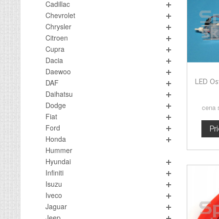
Cadillac
Chevrolet
Chrysler
Citroen
Cupra
Dacia
Daewoo
LED Os
DAF
Daihatsu
Dodge
cena 
Fiat
Ford
Pr
Honda
Hummer
Hyundai
Infiniti
Isuzu
Iveco
Jaguar
Jeep