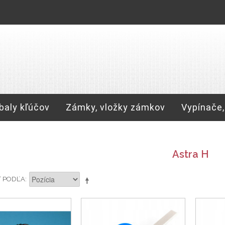
baly kľúčov
Zámky, vložky zámkov
Vypínače,
Astra H
Ť PODĽA