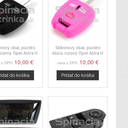
konový obal, púzdro
Silikonový obal, púzdro
 čierny Opel Astra H
kľúča, ružový Opel Astra H
04-14
04-14
10,00 €
10,00 €
 s DPH:
cena s DPH:
ridať do košíka
Pridať do košíka