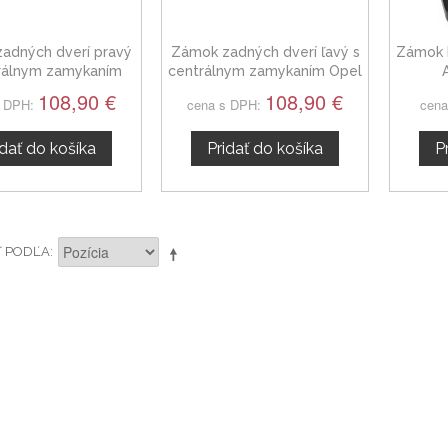
adných dverí pravý
Zámok zadných dverí ľavý s
Zámok 
rálnym zamykaním
centrálnym zamykaním Opel
Astra H 13210739
Astra H 13210738
108,90 €
108,90 €
s DPH:
cena s DPH:
cena
idať do košíka
Pridať do košíka
P
Ť PODĽA