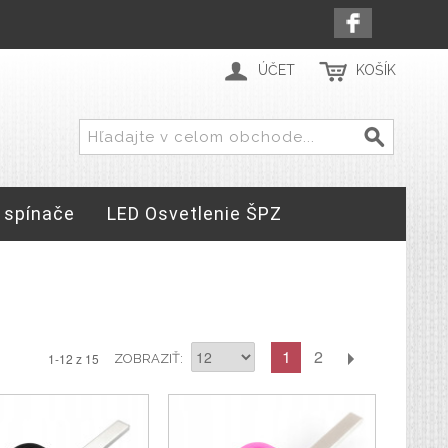
ÚČET
KOŠÍK
 spínače
LED Osvetlenie ŠPZ
1
2
1-12 z 15
ZOBRAZIŤ