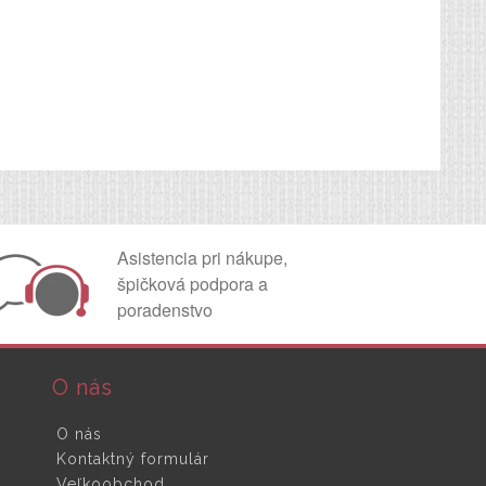
Asistencia pri nákupe,
špičková podpora a
poradenstvo
O nás
O nás
Kontaktný formulár
Veľkoobchod