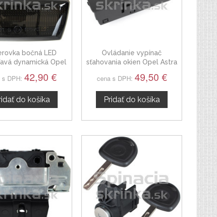
rovka bočná LED
Ovládanie vypínač
ľavá dynamická Opel
sťahovania okien Opel Astra
stra H od 2004
III H
42,90 €
49,50 €
 s DPH:
cena s DPH:
ridať do košíka
Pridať do košíka