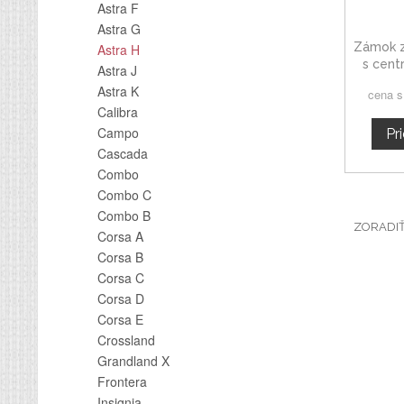
Astra F
Astra G
Zámok z
Astra H
s cent
Astra J
Opel 
Astra K
cena 
Calibra
Campo
Pr
Cascada
Combo
Combo C
Combo B
ZORADI
Corsa A
Corsa B
Corsa C
Corsa D
Corsa E
Crossland
Grandland X
Frontera
Insignia