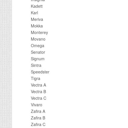
Kadett
Karl
Meriva
Mokka
Monterey
Movano
Omega
Senator
Signum
Sintra
Speedster
Tigra
Vectra A
Vectra B
Vectra C
Vivaro
Zafira A
Zafira B
Zafira C