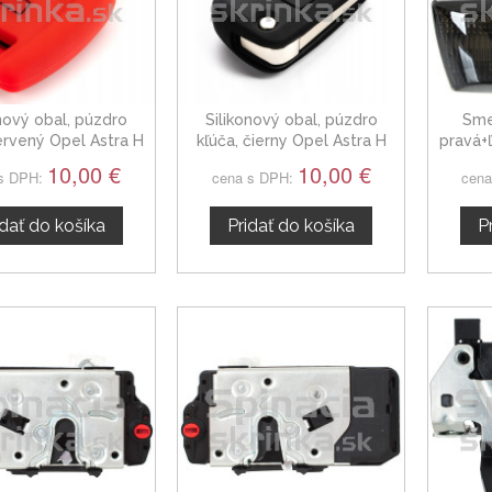
onový obal, púzdro
Silikonový obal, púzdro
Sme
ervený Opel Astra H
kľúča, čierny Opel Astra H
pravá+
04-14
93178471
A
10,00 €
10,00 €
s DPH:
cena s DPH:
cena
idať do košíka
Pridať do košíka
P