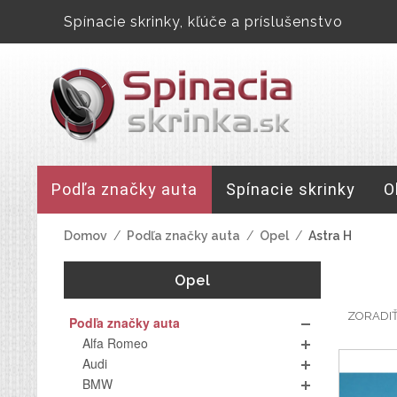
Spínacie skrinky, kľúče a príslušenstvo
Podľa značky auta
Spínacie skrinky
O
Domov
/
Podľa značky auta
/
Opel
/
Astra H
Opel
ZORADI
Podľa značky auta
Alfa Romeo
Audi
BMW