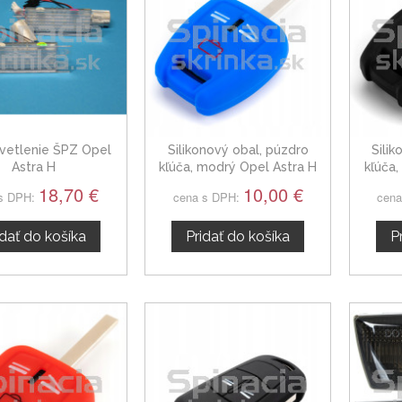
vetlenie ŠPZ Opel
Silikonový obal, púzdro
Sili
Astra H
kľúča, modrý Opel Astra H
kľúča,
04-14
18,70 €
10,00 €
s DPH:
cena s DPH:
cena
idať do košíka
Pridať do košíka
P