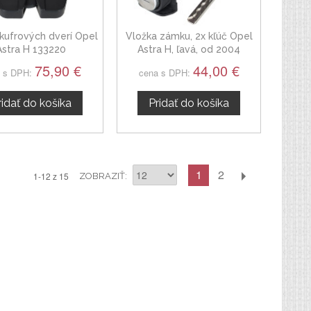
kufrových dverí Opel
Vložka zámku, 2x kľúč Opel
Astra H 133220
Astra H, ľavá, od 2004
75,90 €
44,00 €
 s DPH:
cena s DPH:
ridať do košíka
Pridať do košíka
1
2
1-12 z 15
ZOBRAZIŤ