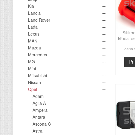
Kia
Lancia
Land Rover
Lada
Silik
Lexus
kľúča, č
MAN
Mazda
cena 
Mercedes
MG
Pr
Mini
Mitsubishi
Nissan
Opel
Adam
Agila A
Ampera
Antara
Ascona C
Astra