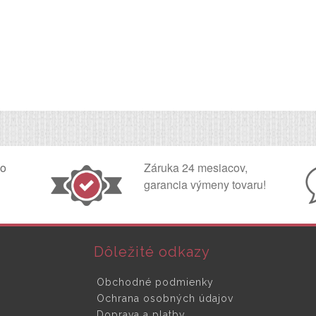
ko
Záruka 24 mesiacov,
garancia výmeny tovaru!
Dôležité odkazy
Obchodné podmienky
Ochrana osobných údajov
Doprava a platby