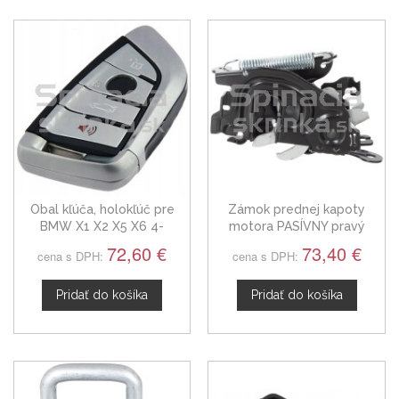
Obal kľúča, holokľúč pre
Zámok prednej kapoty
BMW X1 X2 X5 X6 4-
motora PASÍVNY pravý
tlačítkový
BMW rad X6, X7, Z4 od
72,60 €
73,40 €
cena s DPH:
cena s DPH:
2018
Pridať do košíka
Pridať do košíka