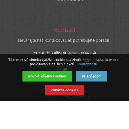
Kontakt
Neváhajte nás kontaktovať, ak potrebujete poradiť..
Email :info@spinaciaskrinka.sk
Tel : +421 919 060 666
Táto webová stránka využíva cookies na zlepšenie prehliadania webu a
poskytovanie ďalších funkcií.
Podrobnosti
Povoliť všetky cookies
Prispôsobiť
Zakázať cookies
© 2019 SpinaciaSkrinka.sk
www.Webplus.sk
Eshop na mieru od -