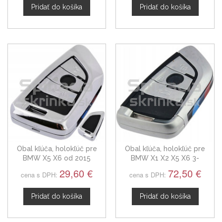
Pridať do košíka
Pridať do košíka
Obal kľúča, holokľúč pre
Obal kľúča, holokľúč pre
BMW X5 X6 od 2015
BMW X1 X2 X5 X6 3-
tlačítkový
29,60 €
72,50 €
cena s DPH:
cena s DPH:
Pridať do košíka
Pridať do košíka