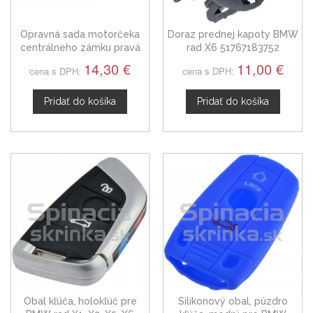
Opravná sada motorčeka
Doraz prednej kapoty BMW
centrálneho zámku pravá
rad X6 51767183752
BMW X6 E71 E72, 08-14
14,30 €
11,00 €
cena s DPH:
cena s DPH:
Pridať do košíka
Pridať do košíka
Obal kľúča, holokľúč pre
Silikonový obal, púzdro