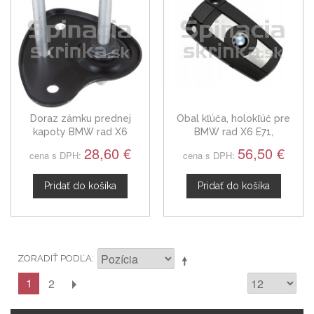
Doraz zámku prednej
Obal kľúča, holokľúč pre
kapoty BMW rad X6
BMW rad X6 E71,
51237347412
trojtlačítkový
28,60 €
56,50 €
cena s DPH:
cena s DPH:
Pridať do košíka
Pridať do košíka
ZORADIŤ PODĽA
1
2