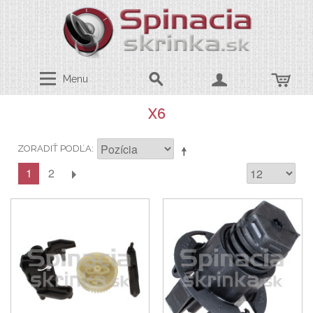
Menu
X6
ZORADIŤ PODĽA
1
2