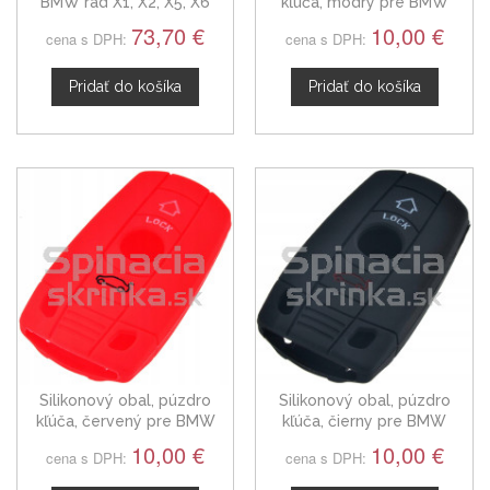
BMW rad X1, X2, X5, X6
kľúča, modrý pre BMW
trojtlačítkový
73,70 €
10,00 €
cena s DPH:
cena s DPH:
Pridať do košíka
Pridať do košíka
Silikonový obal, púzdro
Silikonový obal, púzdro
kľúča, červený pre BMW
kľúča, čierny pre BMW
10,00 €
10,00 €
cena s DPH:
cena s DPH: