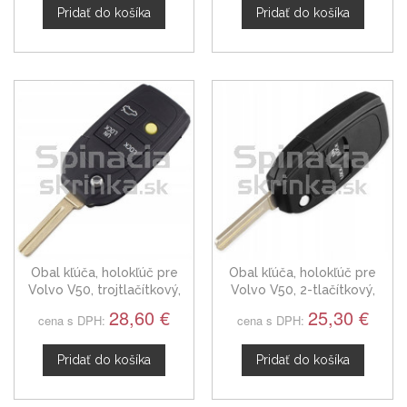
Pridať do košíka
Pridať do košíka
Obal kľúča, holokľúč pre
Obal kľúča, holokľúč pre
Volvo V50, trojtlačítkový,
Volvo V50, 2-tlačítkový,
farby čiernej
čierny
28,60 €
25,30 €
cena s DPH:
cena s DPH:
Pridať do košíka
Pridať do košíka