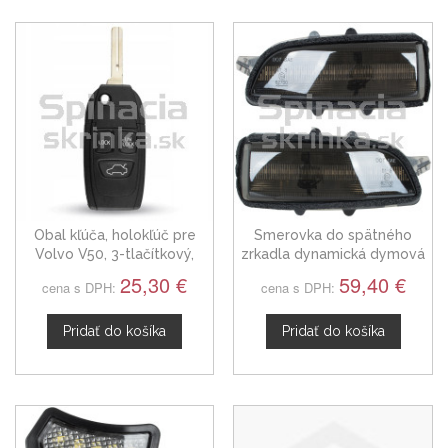
Obal kľúča, holokľúč pre
Smerovka do spätného
Volvo V50, 3-tlačítkový,
zrkadla dynamická dymová
čierny
LED ľavá + pravá Volvo V50
25,30 €
59,40 €
cena s DPH:
cena s DPH:
30716697
Pridať do košíka
Pridať do košíka