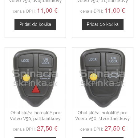
Volvo V50, dvojtlačítkový
Volvo V50, trojtlačítkový
11,00 €
11,00 €
cena s DPH:
cena s DPH:
Pridať do košíka
Pridať do košíka
Obal kľúča, holokľúč pre
Obal kľúča, holokľúč pre
Volvo V50, päťtlačítkový
Volvo V50, štvortlačítkový
bez planžety
bez planžety
27,50 €
27,50 €
cena s DPH:
cena s DPH: