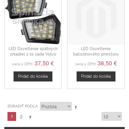
LED Osvetlenie spätných
LED Osvetlenie
zrkadiel 2 ks sada Volvo
batožinového priestoru
V50, 04-12
Volvo V50, 04+
37,50 €
38,50 €
cena s DPH:
cena s DPH:
Pridať do košíka
Pridať do košíka
ZORADIŤ PODĽA
1
2