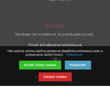
Kontakt
Neváhajte nás kontaktovať, ak potrebujete poradiť..
Email :info@spinaciaskrinka.sk
Tel : +421 919 060 666
Táto webová stránka využíva cookies na zlepšenie prehliadania webu a
poskytovanie ďalších funkcií.
Podrobnosti
Povoliť všetky cookies
Prispôsobiť
Zakázať cookies
© 2019 SpinaciaSkrinka.sk
www.Webplus.sk
Eshop na mieru od -