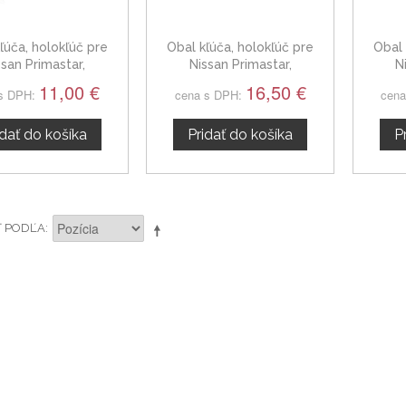
ľúča, holokľúč pre
Obal kľúča, holokľúč pre
Obal 
ssan Primastar,
Nissan Primastar,
N
vojtlačítkový
dvojtlačítkový
11,00 €
16,50 €
s DPH:
cena s DPH:
cena
idať do košíka
Pridať do košíka
P
Ť PODĽA