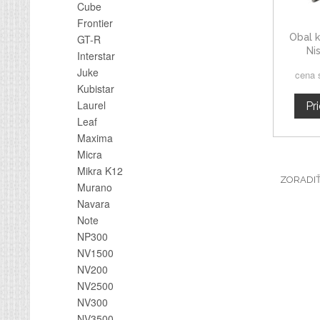
Cube
Frontier
Obal k
GT-R
Ni
Interstar
d
Juke
cena 
Kubistar
Laurel
Pr
Leaf
Maxima
Micra
Mikra K12
ZORADI
Murano
Navara
Note
NP300
NV1500
NV200
NV2500
NV300
NV3500