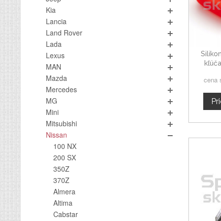
Kia
Lancia
Land Rover
Lada
Silik
Lexus
kľúč
MAN
Mazda
cena 
Mercedes
MG
Pr
Mini
Mitsubishi
Nissan
100 NX
200 SX
350Z
370Z
Almera
Altima
Cabstar