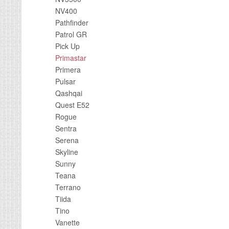
NV400
Pathfinder
Patrol GR
Pick Up
Primastar
Primera
Pulsar
Qashqai
Quest E52
Rogue
Sentra
Serena
Skyline
Sunny
Teana
Terrano
Tiida
Tino
Vanette