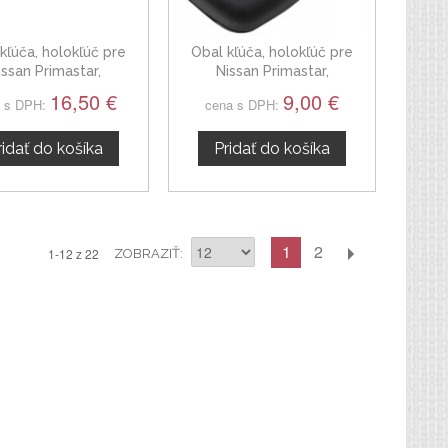
kľúča, holokľúč pre
Obal kľúča, holokľúč pre
issan Primastar,
Nissan Primastar,
štvortlačítkový
dvojtlačítkový bez planžety
16,50 €
9,00 €
 s DPH:
cena s DPH:
ridať do košíka
Pridať do košíka
1
2
1-12 z 22
ZOBRAZIŤ