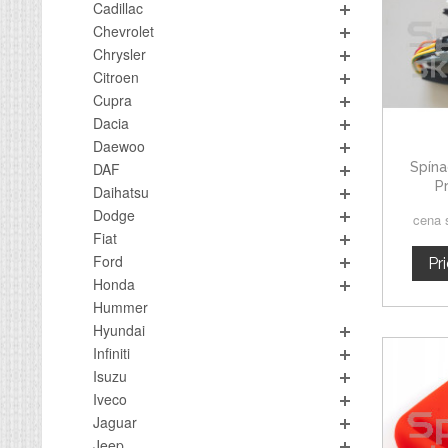
Cadillac
Chevrolet
Chrysler
Citroen
Cupra
Dacia
Daewoo
Spína
DAF
P
Daihatsu
Dodge
cena 
Fiat
Ford
Pr
Honda
Hummer
Hyundai
Infiniti
Isuzu
Iveco
Jaguar
Jeep