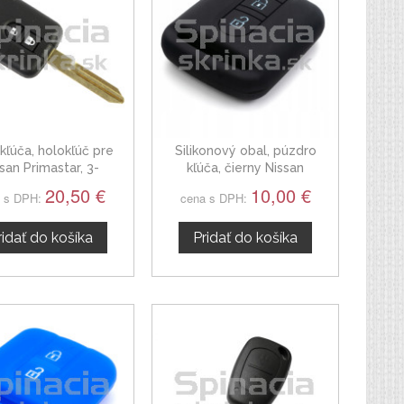
kľúča, holokľúč pre
Silikonový obal, púzdro
san Primastar, 3-
kľúča, čierny Nissan
tlačítkový
Primastar
20,50 €
10,00 €
 s DPH:
cena s DPH:
ridať do košíka
Pridať do košíka