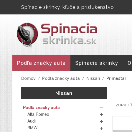
Spínacie skrinky, kľúče a príslušenstvo
Podľa značky auta
Spínacie skrinky
O
Domov
/
Podľa značky auta
/
Nissan
/
Primastar
Nissan
ZORADI
Podľa značky auta
Alfa Romeo
Audi
BMW