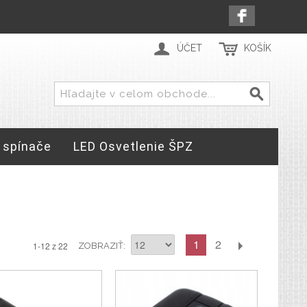
ÚČET
KOŠÍK
 spínače
LED Osvetlenie ŠPZ
1
2
1-12 z 22
ZOBRAZIŤ