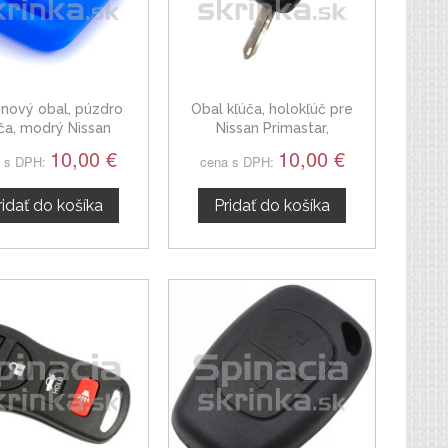
konový obal, púzdro
Obal kľúča, holokľúč pre
ča, modrý Nissan
Nissan Primastar,
Primastar
dvojtlačítkový, ostrý hrot
10,00 €
10,00 €
 s DPH:
cena s DPH:
ridať do košíka
Pridať do košíka