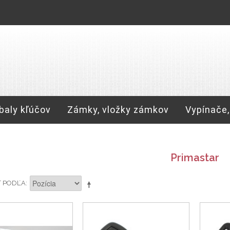
baly kľúčov
Zámky, vložky zámkov
Vypínače,
Primastar
Ť PODĽA