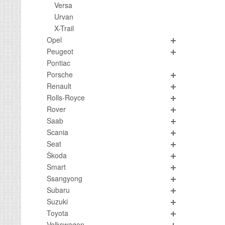
Versa
Urvan
X-Trail
Opel
Peugeot
Pontiac
Porsche
Renault
Rolls-Royce
Rover
Saab
Scania
Seat
Škoda
Smart
Ssangyong
Subaru
Suzuki
Toyota
Volkswagen