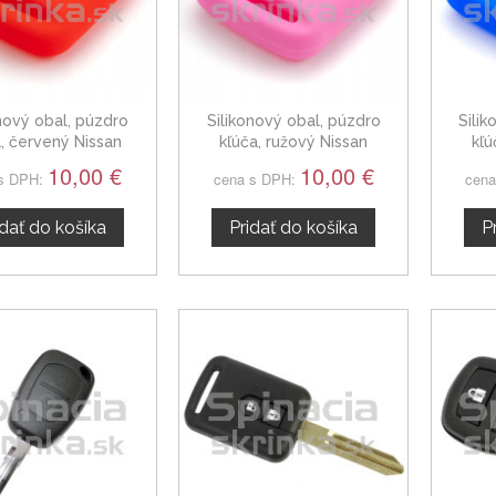
onový obal, púzdro
Silikonový obal, púzdro
Sili
a, červený Nissan
kľúča, ružový Nissan
kľú
Primastar
Primastar
10,00 €
10,00 €
s DPH:
cena s DPH:
cena
idať do košíka
Pridať do košíka
P