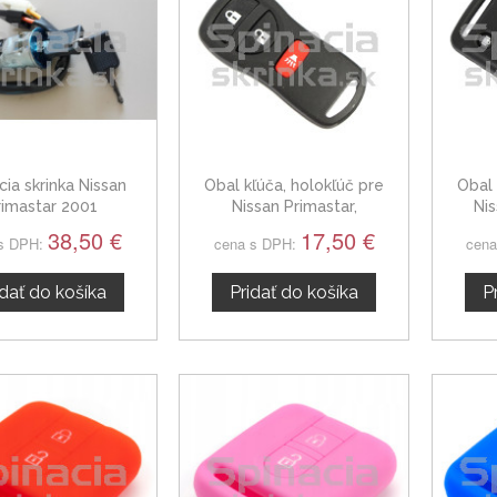
cia skrinka Nissan
Obal kľúča, holokľúč pre
Obal 
rimastar 2001
Nissan Primastar,
Nis
trojtlačítkový
38,50 €
17,50 €
s DPH:
cena s DPH:
cena
idať do košíka
Pridať do košíka
P