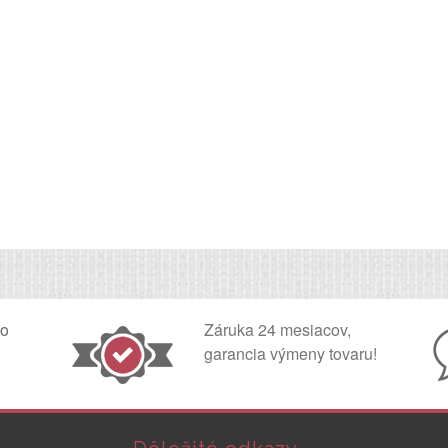
ko
Záruka 24 mesiacov,
garancia výmeny tovaru!