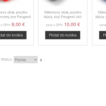
onový obal, púzdro
Silikonový obal, púzdro
Sili
červený pre Peugeot
kľúča, sivý Peugeot 207
kľúča
207
8,00 €
10,00 €
 s DPH:
cena s DPH:
cena
idať do košíka
Pridať do košíka
P
Ť PODĽA