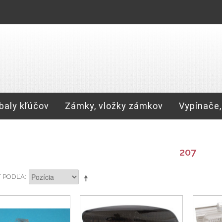
baly kľúčov
Zámky, vložky zámkov
Vypínače,
207
Ť PODĽA