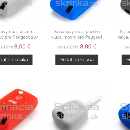
onový obal, púzdro
Silikonový obal, púzdro
Sili
ivý pre Peugeot 207
kľúča, modrý pre Peugeot
kľúča,
207
8,00 €
8,00 €
 s DPH:
cena s DPH:
cen
idať do košíka
Pridať do košíka
P