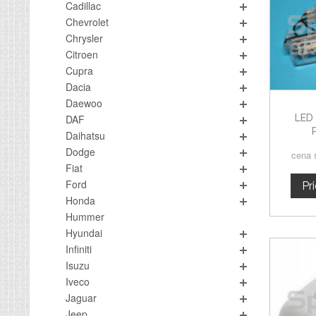
Cadillac
Chevrolet
Chrysler
Citroen
Cupra
Dacia
Daewoo
LED
DAF
Daihatsu
Dodge
cena 
Fiat
Ford
Pr
Honda
Hummer
Hyundai
Infiniti
Isuzu
Iveco
Jaguar
Jeep