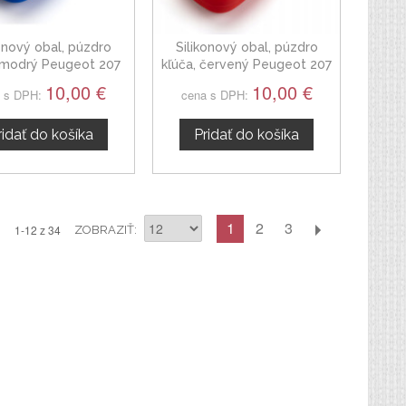
konový obal, púzdro
Silikonový obal, púzdro
, modrý Peugeot 207
kľúča, červený Peugeot 207
10,00 €
10,00 €
 s DPH:
cena s DPH:
ridať do košíka
Pridať do košíka
1
2
3
1-12 z 34
ZOBRAZIŤ