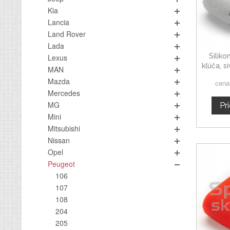
Kia
Lancia
Land Rover
Lada
Silik
Lexus
kľúča, s
MAN
Mazda
cena
Mercedes
MG
Pr
Mini
Mitsubishi
Nissan
Opel
Peugeot
106
107
108
204
205