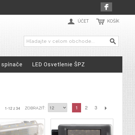
ÚČET
KOŠÍK
 spínače
LED Osvetlenie ŠPZ
1
2
3
1-12 z 34
ZOBRAZIŤ