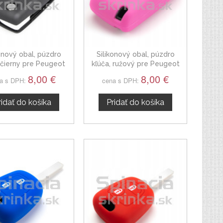
konový obal, púzdro
Silikonový obal, púzdro
 čierny pre Peugeot
kľúča, ružový pre Peugeot
207
207
8,00 €
8,00 €
a s DPH:
cena s DPH:
ridať do košíka
Pridať do košíka