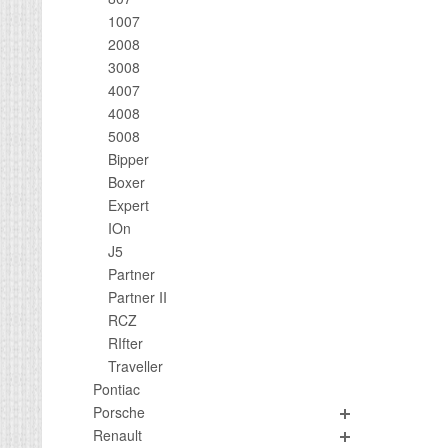
1007
2008
3008
4007
4008
5008
Bipper
Boxer
Expert
IOn
J5
Partner
Partner II
RCZ
RIfter
Traveller
Pontiac
Porsche
Renault