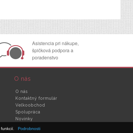
Asistencia pri nákupe,
špičková podpora a
poradenstvo
O nás
O nás
Kontaktný formulár
Veľkoobchod
Spolupráca
Novinky
funkcií.
Podrobnosti