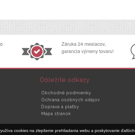
ko
Záruka 24 mesiacov,
garancia výmeny tovaru!
Dôležité odkazy
Obchodné podmienky
Ochrana osobných údajov
Doprava a platby
Mapa stránok
yužíva cookies na zlepšenie prehliadania webu a poskytovanie ďalších 