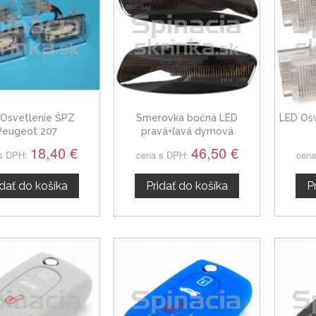
 Osvetlenie ŠPZ
Smerovka bočná LED
LED Osv
Peugeot 207
pravá+ľavá dymová
dynamická Peugeot 207,
18,40 €
46,50 €
s DPH:
cena s DPH:
cena
6325G5
idať do košíka
Pridať do košíka
P