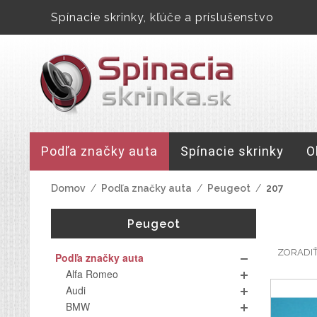
Spínacie skrinky, kľúče a príslušenstvo
Podľa značky auta
Spínacie skrinky
O
Domov
/
Podľa značky auta
/
Peugeot
/
207
Peugeot
ZORADI
Podľa značky auta
Alfa Romeo
Audi
BMW