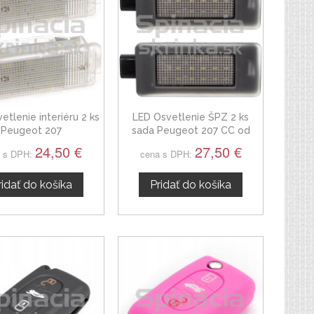
etlenie interiéru 2 ks
LED Osvetlenie ŠPZ 2 ks
Peugeot 207
sada Peugeot 207 CC od
2007
24,50 €
27,50 €
 s DPH:
cena s DPH:
ridať do košíka
Pridať do košíka