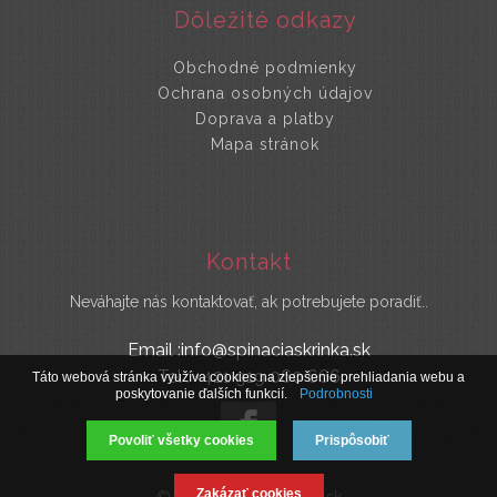
Dôležité odkazy
Obchodné podmienky
Ochrana osobných údajov
Doprava a platby
Mapa stránok
Kontakt
Neváhajte nás kontaktovať, ak potrebujete poradiť..
Email :info@spinaciaskrinka.sk
Tel : +421 919 060 666
Táto webová stránka využíva cookies na zlepšenie prehliadania webu a
poskytovanie ďalších funkcií.
Podrobnosti
Povoliť všetky cookies
Prispôsobiť
Zakázať cookies