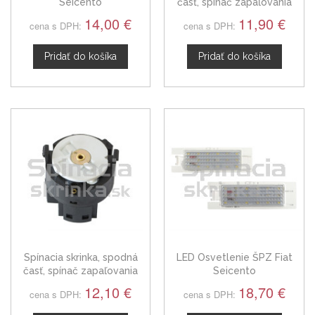
Seicento
časť, spínač zapaľovania
Fiat Seicento, široke piny
14,00 €
11,90 €
cena s DPH:
cena s DPH:
Pridať do košíka
Pridať do košíka
Spínacia skrinka, spodná
LED Osvetlenie ŠPZ Fiat
časť, spínač zapaľovania
Seicento
Fiat Seicento, tenké piny
12,10 €
18,70 €
cena s DPH:
cena s DPH: