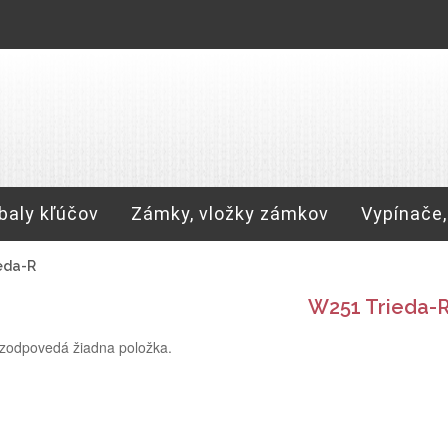
baly kľúčov
Zámky, vložky zámkov
Vypínače,
eda-R
W251 Trieda-
zodpovedá žiadna položka.