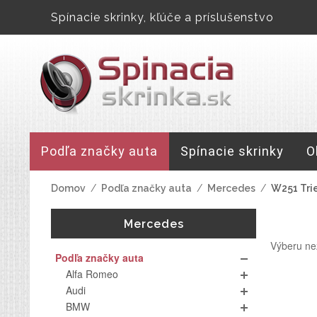
Spínacie skrinky, kľúče a príslušenstvo
Podľa značky auta
Spínacie skrinky
O
Domov
/
Podľa značky auta
/
Mercedes
/
W251 Tri
Mercedes
Výberu ne
Podľa značky auta
Alfa Romeo
Audi
BMW