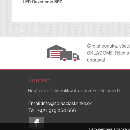
LED Osvetlenie ŠPZ
Široká ponuka, všet
SKLADOM!!! Rýchla
doprava!
Kontakt
Neváhajte nás kontaktovať, ak potrebujete poradiť..
Email :info@spinaciaskrinka.sk
Tel : +421 919 060 666
Táto webová stránka v