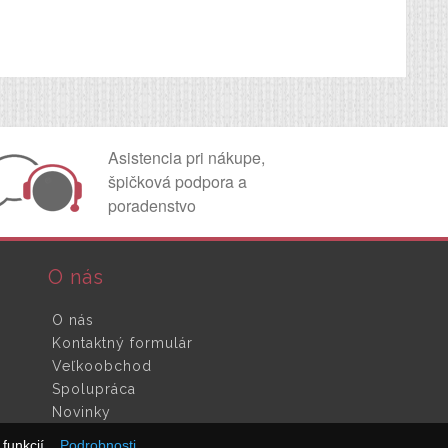
Asistencia pri nákupe,
špičková podpora a
poradenstvo
O nás
O nás
Kontaktný formulár
Veľkoobchod
Spolupráca
Novinky
funkcií.
Podrobnosti