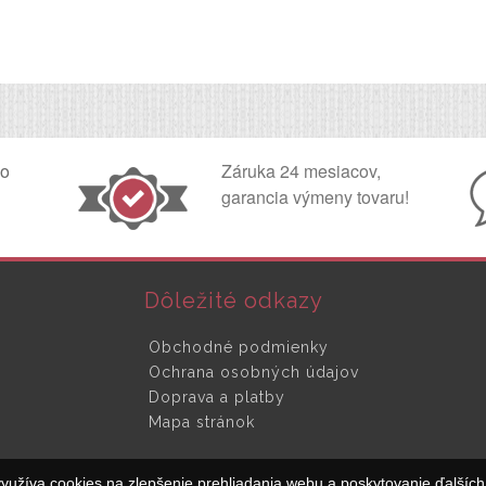
ko
Záruka 24 mesiacov,
garancia výmeny tovaru!
Dôležité odkazy
Obchodné podmienky
Ochrana osobných údajov
Doprava a platby
Mapa stránok
yužíva cookies na zlepšenie prehliadania webu a poskytovanie ďalších 