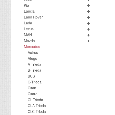
Kia
Lancia
Land Rover
Lada
Lexus
MAN
Mazda
Mercedes
Actros
Atego
A-Trieda
B-Trieda
BUS
C-Trieda
Citan
Citaro
CL-Trieda
CLA-Trieda
CLC-Trieda