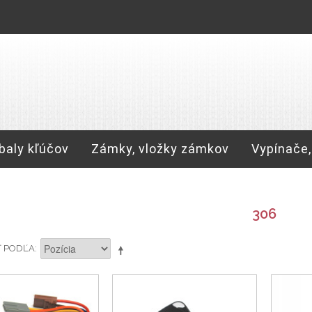
baly kľúčov
Zámky, vložky zámkov
Vypínače,
306
Ť PODĽA