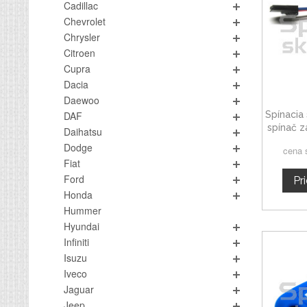
Cadillac
Chevrolet
Chrysler
Citroen
Cupra
Dacia
Daewoo
Spínacia 
DAF
spínač 
Daihatsu
3
Dodge
cena 
Fiat
Ford
Pr
Honda
Hummer
Hyundai
Infiniti
Isuzu
Iveco
Jaguar
Jeep