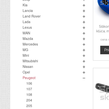
Kia
Lancia
Land Rover
Lada
Silik
Lexus
kľúča,
MAN
Mazda
cena 
Mercedes
MG
Pr
Mini
Mitsubishi
Nissan
Opel
Peugeot
106
107
108
204
205