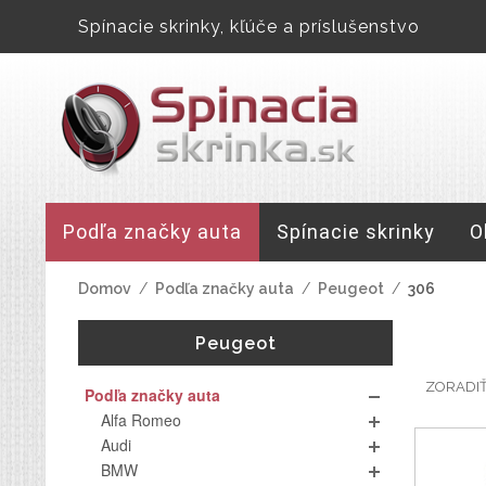
Spínacie skrinky, kľúče a príslušenstvo
Podľa značky auta
Spínacie skrinky
O
Domov
/
Podľa značky auta
/
Peugeot
/
306
Peugeot
ZORADI
Podľa značky auta
Alfa Romeo
Audi
BMW