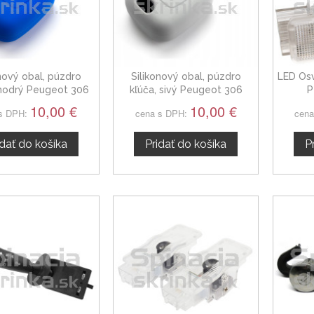
onový obal, púzdro
Silikonový obal, púzdro
LED Osv
 modrý Peugeot 306
kľúča, sivý Peugeot 306
P
10,00 €
10,00 €
s DPH:
cena s DPH:
cena
idať do košíka
Pridať do košíka
P