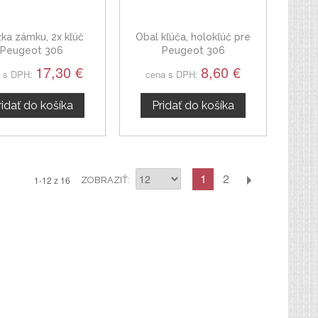
ka zámku, 2x kľúč
Obal kľúča, holokľúč pre
Peugeot 306
Peugeot 306
17,30 €
8,60 €
 s DPH:
cena s DPH:
ridať do košíka
Pridať do košíka
1
2
1-12 z 16
ZOBRAZIŤ