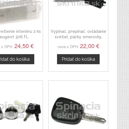
etlenie interiéru 2 ks
Vypínač, prepínač, ovládanie
eugeot 306 FL
svetiel, páčky smerovky,
vypinač predných a zadných
24,50 €
22,00 €
 s DPH:
cena s DPH:
hmloviek Peugeot 306
ridať do košíka
Pridať do košíka