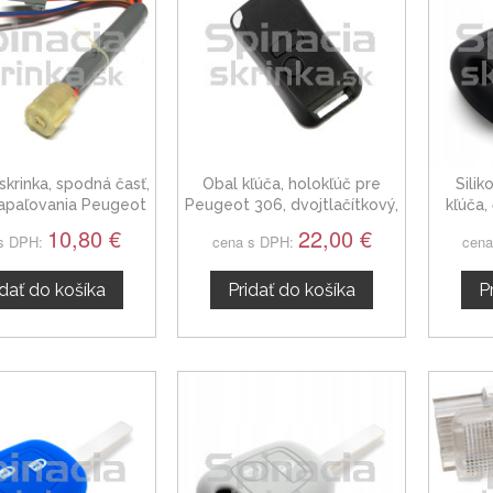
skrinka, spodná časť,
Obal kľúča, holokľúč pre
Sili
zapaľovania Peugeot
Peugeot 306, dvojtlačítkový,
kľúča,
06, 6 Pinová
čierny
10,80 €
22,00 €
s DPH:
cena s DPH:
cena
idať do košíka
Pridať do košíka
P