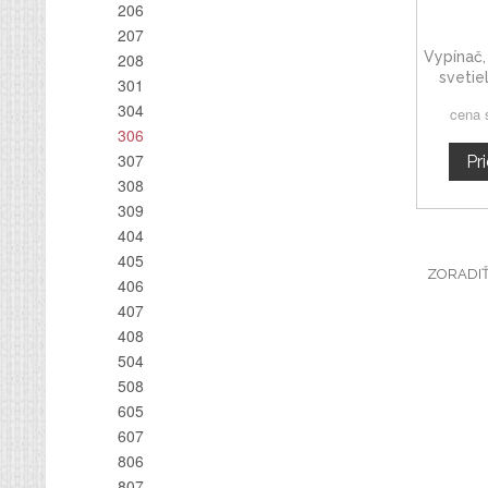
206
207
Vypínač,
208
svetie
301
vypinač
304
cena 
hmlovie
306
307
Pr
308
309
404
405
ZORADI
406
407
408
504
508
605
607
806
807