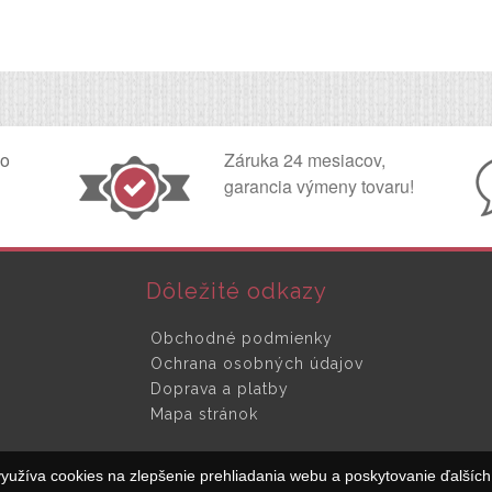
ko
Záruka 24 mesiacov,
garancia výmeny tovaru!
Dôležité odkazy
Obchodné podmienky
Ochrana osobných údajov
Doprava a platby
Mapa stránok
yužíva cookies na zlepšenie prehliadania webu a poskytovanie ďalších 