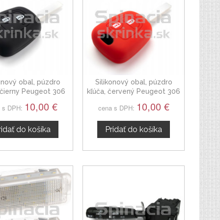
konový obal, púzdro
Silikonový obal, púzdro
 čierny Peugeot 306
kľúča, červený Peugeot 306
10,00 €
10,00 €
 s DPH:
cena s DPH:
ridať do košíka
Pridať do košíka