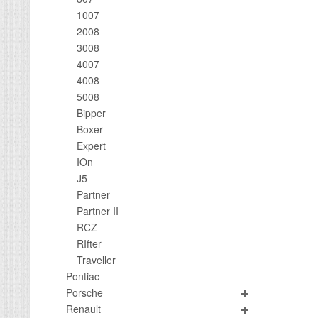
1007
2008
3008
4007
4008
5008
Bipper
Boxer
Expert
IOn
J5
Partner
Partner II
RCZ
RIfter
Traveller
Pontiac
Porsche
Renault