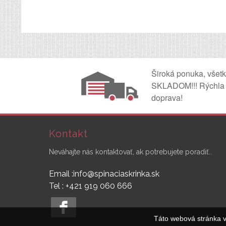
Široká ponuka, všet
SKLADOM!!! Rýchla
doprava!
Kontakt
Neváhajte nás kontaktovať, ak potrebujete poradiť..
Email :info@spinaciaskrinka.sk
Tel : +421 919 060 666
Táto webová stránka v