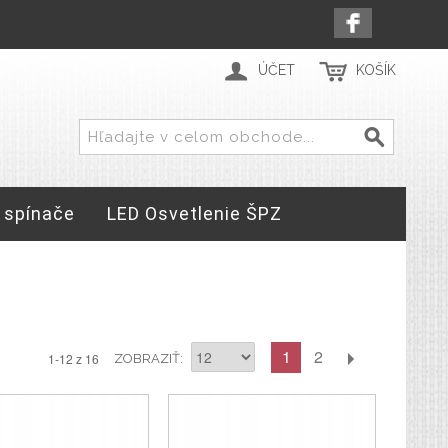
ÚČET
KOŠÍK
 spínače
LED Osvetlenie ŠPZ
1
2
1-12 z 16
ZOBRAZIŤ