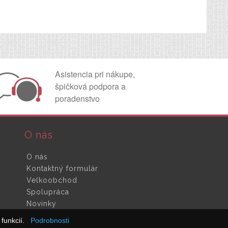
Asistencia pri nákupe,
špičková podpora a
poradenstvo
O nás
O nás
Kontaktný formulár
Veľkoobchod
Spolupráca
Novinky
funkcií.
Podrobnosti