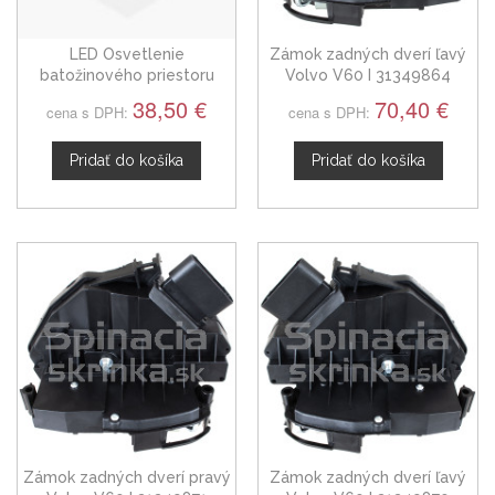
LED Osvetlenie
Zámok zadných dverí ľavý
batožinového priestoru
Volvo V60 I 31349864
Volvo V60, 10+
38,50 €
70,40 €
cena s DPH:
cena s DPH:
Pridať do košíka
Pridať do košíka
Zámok zadných dverí pravý
Zámok zadných dverí ľavý