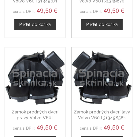
Volvo V60 I 31349871
Volvo V60 I 31349870
49,50 €
49,50 €
cena s DPH:
cena s DPH:
Pridať do košíka
Pridať do košíka
Zámok predných dverí
Zámok predných dverí ľavý
pravý Volvo V60 I
Volvo V60 I 31349858k
31349860
49,50 €
49,50 €
cena s DPH:
cena s DPH: