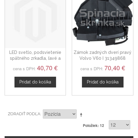
LED svetlo, podsvietenie
Zámok zadných dverí pravý
spätného zrkadla, ľavé a
Volvo V60 I 31349868
pravé, VW Golf VII od 2012
40,70 €
70,40 €
cena s DPH:
cena s DPH:
Pridať do košíka
Pridať do košíka
ZORADIŤ PODĽA
Položiek: 12