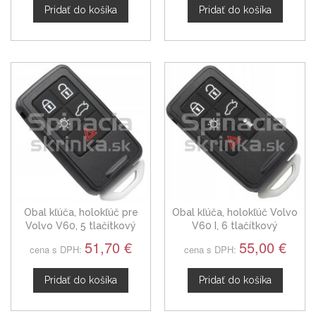
Pridať do košíka
Pridať do košíka
Obal kľúča, holokľúč pre
Obal kľúča, holokľúč Volvo
Volvo V60, 5 tlačítkový
V60 I, 6 tlačítkový
51,70 €
55,00 €
cena s DPH:
cena s DPH:
Pridať do košíka
Pridať do košíka