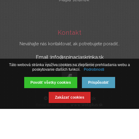
Kontakt
Neváhajte nás kontaktovať, ak potrebujete poradiť..
Email :info@spinaciaskrinka.sk
Tel : +421 919 060 666
Táto webová stránka využíva cookies na zlepšenie prehliadania webu a
poskytovanie ďalších funkcií.
Podrobnosti
Povoliť všetky cookies
Prispôsobiť
Zakázať cookies
© 2019 SpinaciaSkrinka.sk
www.Webplus.sk
Eshop na mieru od -