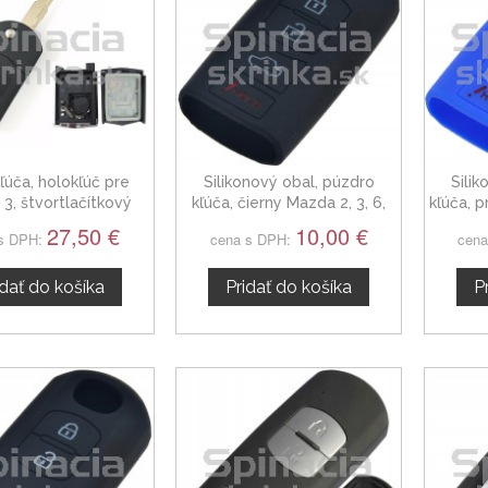
ľúča, holokľúč pre
Silikonový obal, púzdro
Sili
3, štvortlačítkový
kľúča, čierny Mazda 2, 3, 6,
kľúča, p
CX-5
27,50 €
10,00 €
s DPH:
cena s DPH:
cena
idať do košíka
Pridať do košíka
P