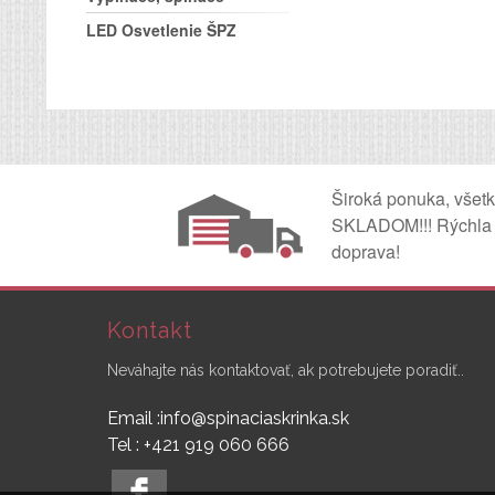
LED Osvetlenie ŠPZ
Široká ponuka, všet
SKLADOM!!! Rýchla
doprava!
Kontakt
Neváhajte nás kontaktovať, ak potrebujete poradiť..
Email :info@spinaciaskrinka.sk
Tel : +421 919 060 666