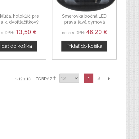
kľúča, holokľúč pre
Smerovka bočná LED
 3, dvojtlačítkový
pravá+ľavá dymová
dynamická Mazda 3 I II 03-14
13,50 €
46,20 €
 s DPH:
cena s DPH:
ridať do košíka
Pridať do košíka
1
2
1-12 z 13
ZOBRAZIŤ