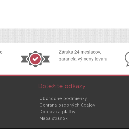
ko
Záruka 24 mesiacov,
garancia výmeny tovaru!
Dôležité odkazy
Obchodné podmienky
Ochrana osobných údajov
Doprava a platby
Mapa stránok