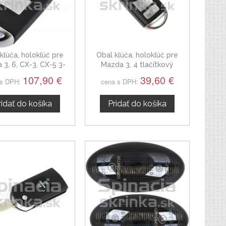
kľúča, holokľúč pre
Obal kľúča, holokľúč pre
 3, 6, CX-3, CX-5 3-
Mazda 3, 4 tlačítkový
kový, s elektronikou
107,90 €
39,60 €
 s DPH:
cena s DPH:
ridať do košíka
Pridať do košíka