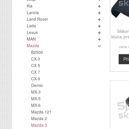
Kia
Lancia
Land Rover
Lada
Silik
Lexus
kľúča, pr
MAN
Mazda
cena 
B2500
CX-3
Pr
CX 5
CX 7
CX-9
Demio
MX-3
MX-5
MX-6
Mazda 121
Mazda 2
Mazda 3