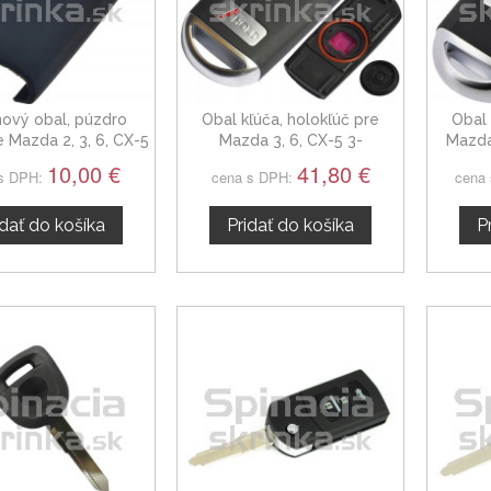
onový obal, púzdro
Obal kľúča, holokľúč pre
Obal 
e Mazda 2, 3, 6, CX-5
Mazda 3, 6, CX-5 3-
Mazda
čierny
tlačítkový, čierny
tlačít
10,00 €
41,80 €
s DPH:
cena s DPH:
cena
idať do košíka
Pridať do košíka
P