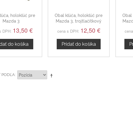
ľúča, holokľúč pre
Obal kľúča, holokľúč pre
Obal 
Mazda 3
Mazda 3, trojtlačítkový
Mazda
13,50 €
12,50 €
s DPH:
cena s DPH:
cena
idať do košíka
Pridať do košíka
P
Ť PODĽA