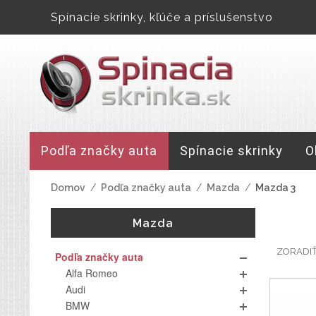
Spínacie skrinky, kľúče a príslušenstvo
Podľa značky auta
Spínacie skrinky
O
Domov
/
Podľa značky auta
/
Mazda
/
Mazda 3
Mazda
ZORADI
Podľa značky auta
Alfa Romeo
Audi
BMW