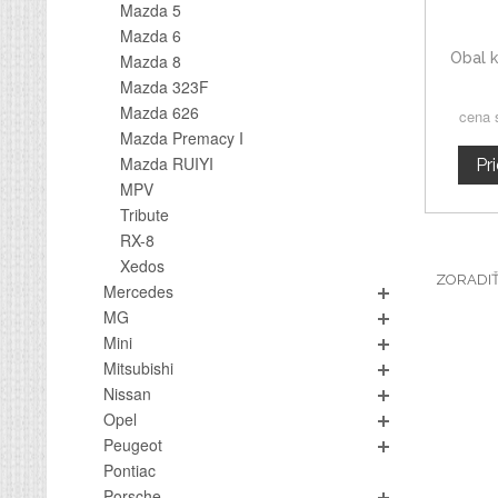
Mazda 5
Mazda 6
Obal k
Mazda 8
Mazda 323F
Mazda 626
cena 
Mazda Premacy I
Mazda RUIYI
Pr
MPV
Tribute
RX-8
Xedos
ZORADI
Mercedes
MG
Mini
Mitsubishi
Nissan
Opel
Peugeot
Pontiac
Porsche