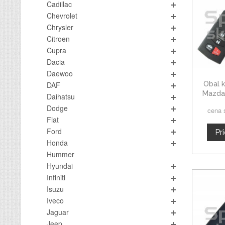
Cadillac
Chevrolet
Chrysler
Citroen
Cupra
Dacia
Daewoo
Obal k
DAF
Mazda 
Daihatsu
Dodge
cena 
Fiat
Ford
Pr
Honda
Hummer
Hyundai
Infiniti
Isuzu
Iveco
Jaguar
Jeep