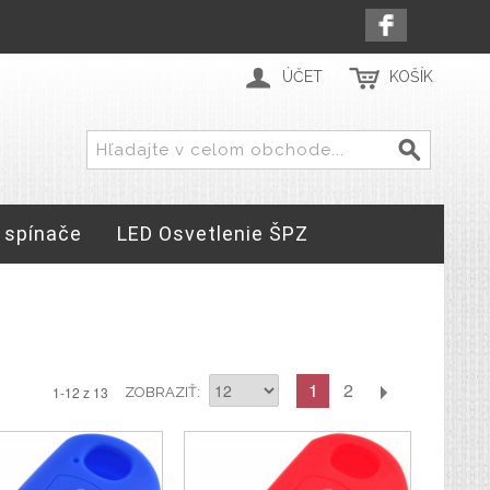
ÚČET
KOŠÍK
 spínače
LED Osvetlenie ŠPZ
1
2
1-12 z 13
ZOBRAZIŤ