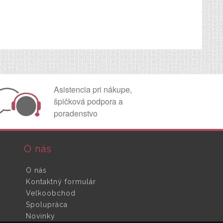
Asistencia pri nákupe,
špičková podpora a
poradenstvo
O nás
O nás
Kontaktný formulár
Veľkoobchod
Spolupráca
Novinky