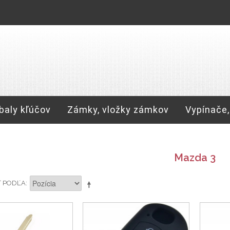
baly kľúčov
Zámky, vložky zámkov
Vypínače,
Mazda 3
Ť PODĽA