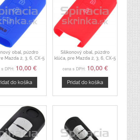
konový obal, púzdro
Silikonový obal, púzdro
re Mazda 2, 3, 6, CX-5
kľúča, pre Mazda 2, 3, 6, CX-5
modrý
červený
10,00 €
10,00 €
 s DPH:
cena s DPH:
ridať do košíka
Pridať do košíka