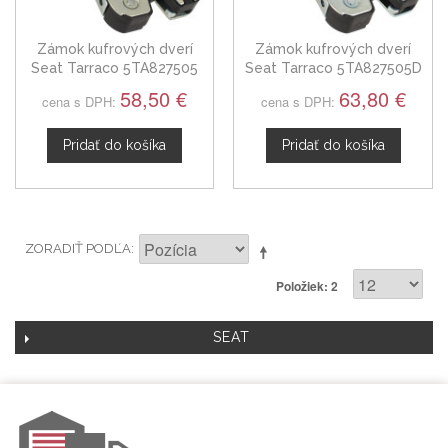
Zámok kufrových dverí
Zámok kufrových dverí
Seat Tarraco 5TA827505
Seat Tarraco 5TA827505D
58,50 €
63,80 €
cena s DPH:
cena s DPH:
Pridať do košíka
Pridať do košíka
ZORADIŤ PODĽA
Položiek: 2
SEAT