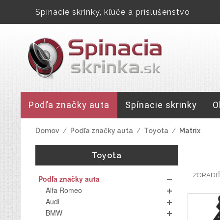
Spínacie skrinky, kľúče a príslušenstvo
Podľa značky auta
Spínacie skrinky
O
Domov
/
Podľa značky auta
/
Toyota
/
Matrix
Toyota
ZORADI
Podľa značky auta
Alfa Romeo
Audi
BMW