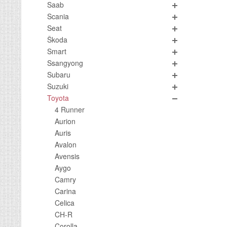
Saab
Scania
Seat
Škoda
Smart
Ssangyong
Subaru
Suzuki
Toyota
4 Runner
Aurion
Auris
Avalon
Avensis
Aygo
Camry
Carina
Celica
CH-R
Corolla