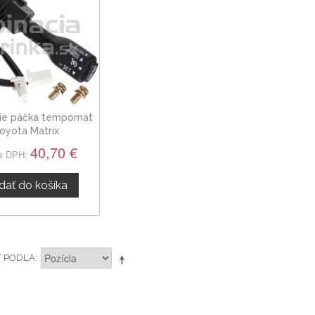
ie páčka tempomat
oyota Matrix
40,70 €
s DPH:
idať do košíka
Ť PODĽA