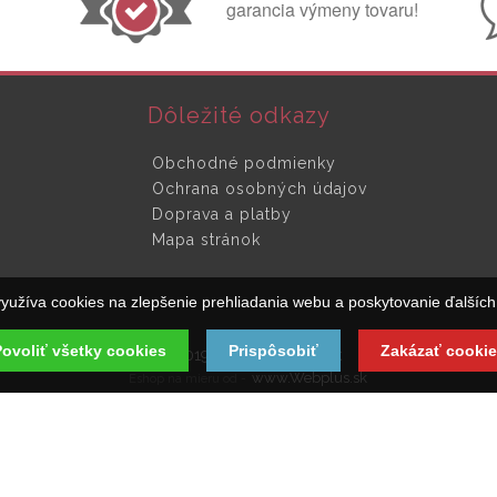
garancia výmeny tovaru!
Dôležité odkazy
Obchodné podmienky
Ochrana osobných údajov
Doprava a platby
Mapa stránok
yužíva cookies na zlepšenie prehliadania webu a poskytovanie ďalších 
ovoliť všetky cookies
Prispôsobiť
Zakázať cookie
© 2019 SpinaciaSkrinka.sk
www.Webplus.sk
Eshop na mieru od -