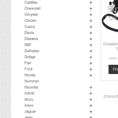
Cadillac
Chevrolet
Chrysler
Citroen
Cupra
Dacia
Daewoo
Ovládan
DAF
T
Daihatsu
Dodge
cena 
Fiat
Ford
Pr
Honda
Hummer
Hyundai
Infiniti
ZORADI
Isuzu
Iveco
Jaguar
Jeep