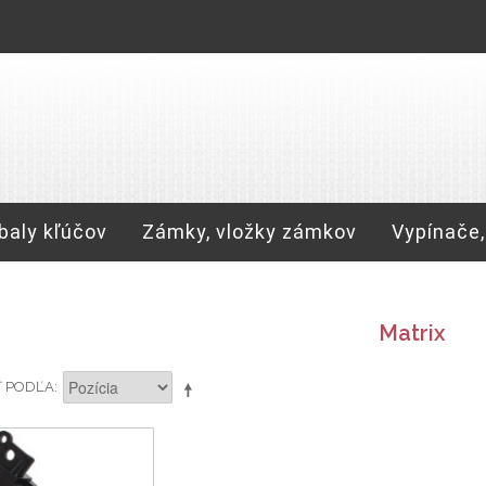
baly kľúčov
Zámky, vložky zámkov
Vypínače,
Matrix
Ť PODĽA