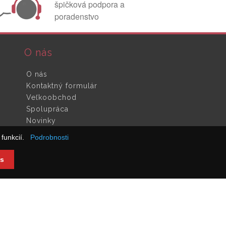
špičková podpora a
poradenstvo
O nás
O nás
Kontaktný formulár
Veľkoobchod
Spolupráca
Novinky
funkcií.
Podrobnosti
s