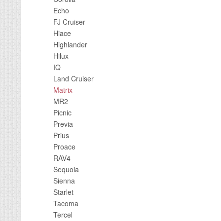
Echo
FJ Cruiser
Hiace
Highlander
Hilux
IQ
Land Cruiser
Matrix
MR2
Picnic
Previa
Prius
Proace
RAV4
Sequoia
Sienna
Starlet
Tacoma
Tercel