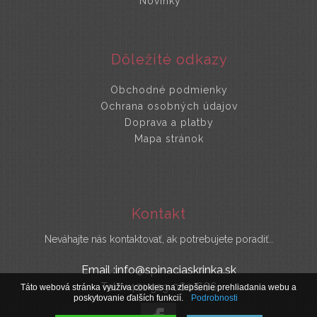
Novinky
Dôležité odkazy
Obchodné podmienky
Ochrana osobných údajov
Doprava a platby
Mapa stránok
Kontakt
Neváhajte nás kontaktovať, ak potrebujete poradiť..
Email :info@spinaciaskrinka.sk
Tel : +421 919 060 666
Táto webová stránka využíva cookies na zlepšenie prehliadania webu a
poskytovanie ďalších funkcií.
Podrobnosti