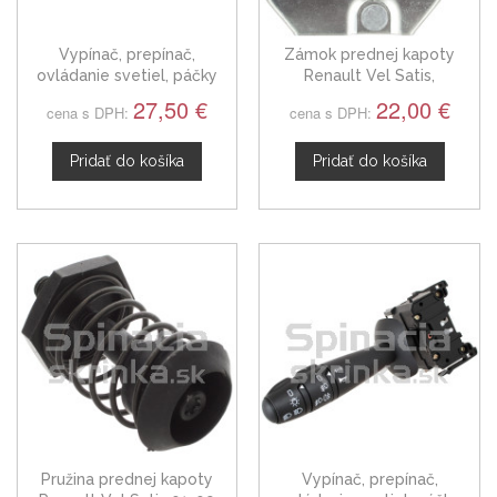
Vypínač, prepínač,
Zámok prednej kapoty
ovládanie svetiel, páčky
Renault Vel Satis,
smerovky, vypínač zadných
8200000570
27,50 €
22,00 €
cena s DPH:
cena s DPH:
hmloviek Renault Vel Satis,
7701048913
Pridať do košíka
Pridať do košíka
Pružina prednej kapoty
Vypínač, prepínač,