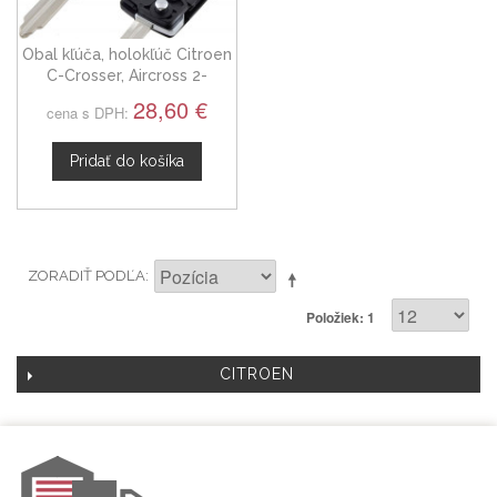
Obal kľúča, holokľúč Citroen
C-Crosser, Aircross 2-
tlačítkový
28,60 €
cena s DPH:
Pridať do košíka
ZORADIŤ PODĽA
Položiek: 1
CITROEN