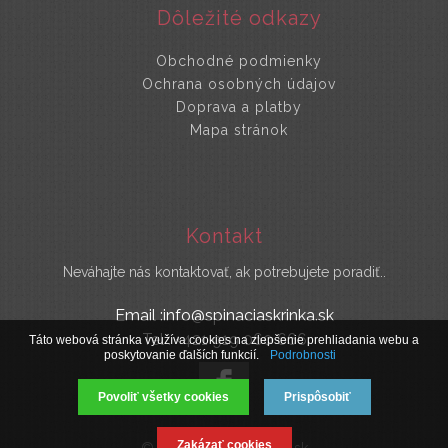
Dôležité odkazy
Obchodné podmienky
Ochrana osobných údajov
Doprava a platby
Mapa stránok
Kontakt
Neváhajte nás kontaktovať, ak potrebujete poradiť..
Email :info@spinaciaskrinka.sk
Tel : +421 919 060 666
Táto webová stránka využíva cookies na zlepšenie prehliadania webu a
poskytovanie ďalších funkcií.
Podrobnosti
Povoliť všetky cookies
Prispôsobiť
Zakázať cookies