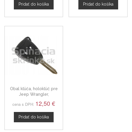
Pridať do košíka
Pridať do košíka
Obal kľúča, holokľúč pre
Jeep Wrangler,
dvojtlačítkový
12,50 €
cena s DPH:
Pridať do košíka