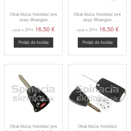
Obal kľúča, holokľúč pre
Obal kľúča, holokľúč pre
Jeep Wrangler,
Jeep Wrangler,
trojtlačítkový
štvortlačítkový
16,50 €
16,50 €
cena s DPH:
cena s DPH:
Pridať do košíka
Pridať do košíka
Obal kľúča, holokľúč pre
Obal kľúča, holokľúč