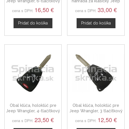
Jeep Wrangler, 6-tlačítkový
náhrada za klasický Jeep
Wrangler, 2-tlačítkový
16,50 €
33,00 €
cena s DPH:
cena s DPH:
Pridať do košíka
Pridať do košíka
Obal kľúča, holokľúč pre
Obal kľúča, holokľúč pre
Jeep Wrangler, 4-tlačítkový
Jeep Wrangler, 3 tlačítkový
23,50 €
12,50 €
cena s DPH:
cena s DPH: