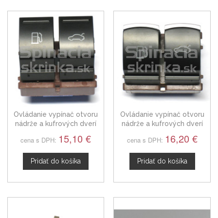
Ovládanie vypínač otvoru
Ovládanie vypínač otvoru
nádrže a kufrových dverí
nádrže a kufrových dverí
VW Jetta
VW Jetta, chrom
15,10 €
16,20 €
cena s DPH:
cena s DPH:
Pridať do košíka
Pridať do košíka