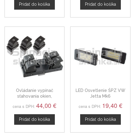
Pridať do košíka
Pridať do košíka
Ovládanie vypínač
LED Osvetlenie ŠPZ VW
sťahovania okien,
Jetta Mk6
kompletná sada VW Jetta
44,00 €
19,40 €
cena s DPH:
cena s DPH:
Pridať do košíka
Pridať do košíka