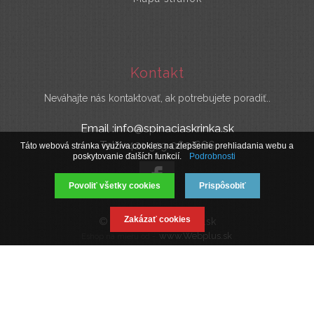
Kontakt
Neváhajte nás kontaktovať, ak potrebujete poradiť..
Email :info@spinaciaskrinka.sk
Tel : +421 919 060 666
Táto webová stránka využíva cookies na zlepšenie prehliadania webu a
poskytovanie ďalších funkcií.
Podrobnosti
Povoliť všetky cookies
Prispôsobiť
Zakázať cookies
© 2019 SpinaciaSkrinka.sk
www.Webplus.sk
Eshop na mieru od -