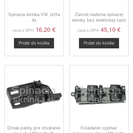
Spínacia skrinka VW Jetta
Zámok riadenia spínacej
A1
skrinky, bez elektickej časti
VW Jetta III
16,20 €
45,10 €
cena s DPH:
cena s DPH:
Pridať do košíka
Pridať do košíka
Držiak páčky pre otváranie
Ovládanie vypínač