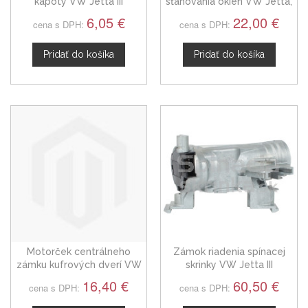
kapoty VW Jetta III
sťahovania okien VW Jetta,
1J4959857D
6,05 €
22,00 €
cena s DPH:
cena s DPH:
Pridať do košíka
Pridať do košíka
Motorček centrálneho
Zámok riadenia spínacej
zámku kufrových dverí VW
skrinky VW Jetta III
Jetta 98-05
16,40 €
60,50 €
cena s DPH:
cena s DPH: