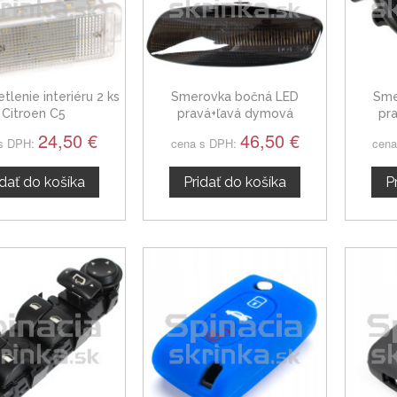
tlenie interiéru 2 ks
Smerovka bočná LED
Sme
Citroen C5
pravá+ľavá dymová
pr
dynamická Citroen C5 III,
dyn
24,50 €
46,50 €
s DPH:
cena s DPH:
cena
6325G5
idať do košíka
Pridať do košíka
P