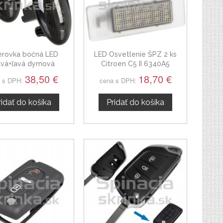
rovka bočná LED
LED Osvetlenie ŠPZ 2 ks
avá+ľavá dymová
Citroen C5 II 6340A5
amická Citroen C5
38,50 €
18,70 €
 s DPH:
cena s DPH:
ridať do košíka
Pridať do košíka