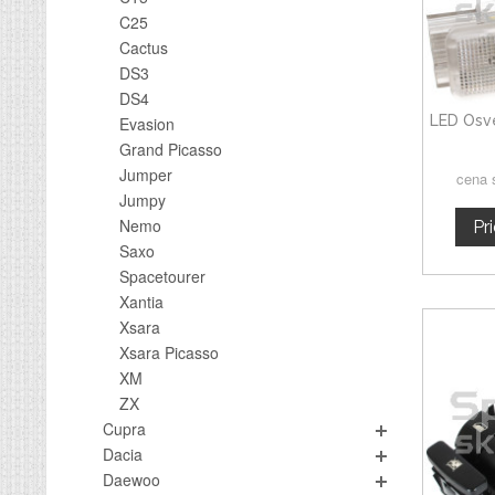
C25
Cactus
DS3
DS4
LED Osve
Evasion
Grand Picasso
Jumper
cena 
Jumpy
Nemo
Pr
Saxo
Spacetourer
Xantia
Xsara
Xsara Picasso
XM
ZX
Cupra
Dacia
Daewoo