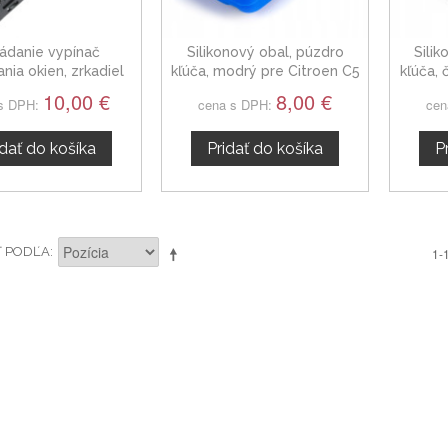
ádanie vypínač
Silikonový obal, púzdro
Sili
nia okien, zrkadiel
kľúča, modrý pre Citroen C5
kľúča, 
Citroen C5 II
10,00 €
8,00 €
s DPH:
cena s DPH:
cen
idať do košíka
Pridať do košíka
P
Ť PODĽA
1-