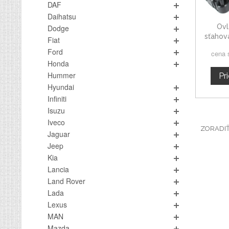
DAF
Daihatsu
Ovl
Dodge
sťahova
Fiat
Ford
cena 
Honda
Hummer
Pr
Hyundai
Infiniti
Isuzu
Iveco
ZORADI
Jaguar
Jeep
Kia
Lancia
Land Rover
Lada
Lexus
MAN
Mazda