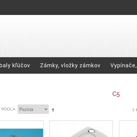
baly kľúčov
Zámky, vložky zámkov
Vypínače,
C5
Ť PODĽA
1-