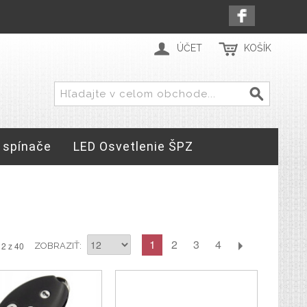
ÚČET
KOŠÍK
 spínače
LED Osvetlenie ŠPZ
1
2
3
4
12 z 40
ZOBRAZIŤ