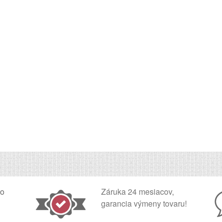
ko
Záruka 24 mesiacov,
garancia výmeny tovaru!