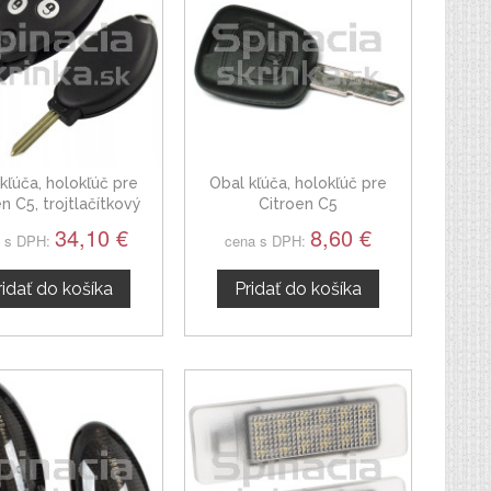
kľúča, holokľúč pre
Obal kľúča, holokľúč pre
n C5, trojtlačítkový
Citroen C5
34,10 €
8,60 €
 s DPH:
cena s DPH:
ridať do košíka
Pridať do košíka