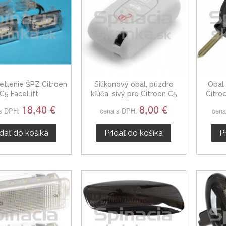
etlenie ŠPZ Citroen
Silikonový obal, púzdro
Obal 
C5 FaceLift
kľúča, sivý pre Citroen C5
Citroe
18,40 €
8,00 €
s DPH:
cena s DPH:
cena
idať do košíka
Pridať do košíka
P