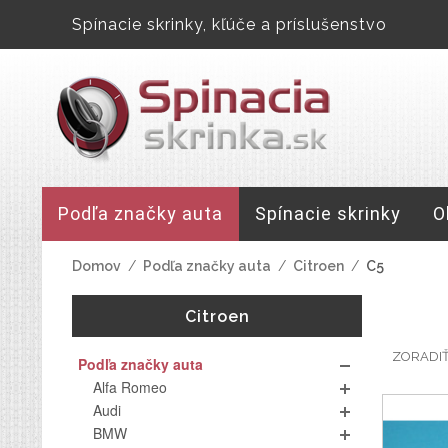
Spínacie skrinky, kľúče a príslušenstvo
Podľa značky auta
Spínacie skrinky
O
Domov
/
Podľa značky auta
/
Citroen
/
C5
Citroen
ZORADI
Podľa značky auta
Alfa Romeo
Audi
BMW