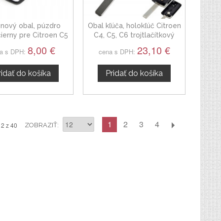
konový obal, púzdro
Obal kľúča, holokľúč Citroen
čierny pre Citroen C5
C4, C5, C6 trojtlačítkový
8,00 €
23,10 €
a s DPH:
cena s DPH:
ridať do košíka
Pridať do košíka
1
2
3
4
12 z 40
ZOBRAZIŤ