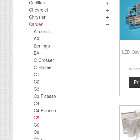
Cadillac
Chevrolet
Chrysler
Citroen
Aircorss
AX
Berlingo
LED Osv
BX
C-Crosser
C-Elysee
cena 
C1
C2
Pr
C3
C3 Picasso
C4
C4 Picasso
C5
C6
C8
C15