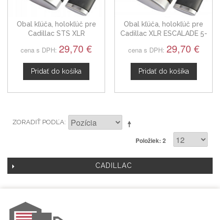
Obal kľúča, holokľúč pre
Obal kľúča, holokľúč pre
Cadillac STS XLR
Cadillac XLR ESCALADE 5-
ESCALADE 4-tlačítkový
tlačítkový
29,70 €
29,70 €
cena s DPH:
cena s DPH:
Pridať do košíka
Pridať do košíka
ZORADIŤ PODĽA
Položiek: 2
CADILLAC