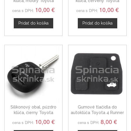
kľúča, modrý Toyota
kľúča, červený Toyota
4Runner
4Runner
10,00 €
10,00 €
cena s DPH:
cena s DPH:
Pridať do košíka
Pridať do košíka
Silikonový obal, púzdro
Gumové tlačidla do
kľúča, čierny Toyota
autokľúča Toyota 4 Runner
4Runner
trojtlačítkové
10,00 €
8,00 €
cena s DPH:
cena s DPH: