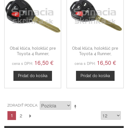
Obal kľúča, holokľúč pre
Obal kľúča, holokľúč pre
Toyota 4 Runner,
Toyota 4 Runner,
trojtlačítkový
štvortlačítkový
16,50 €
16,50 €
cena s DPH:
cena s DPH:
Pridať do košíka
Pridať do košíka
ZORADIŤ PODĽA
1
2