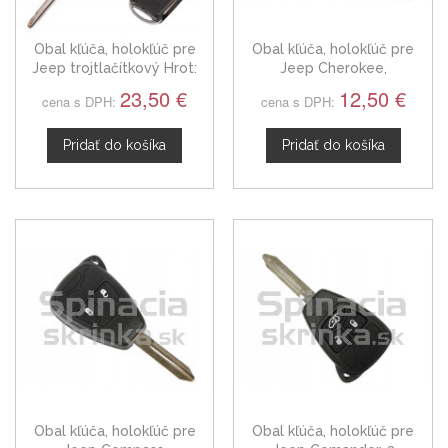
Obal kľúča, holokľúč pre
Obal kľúča, holokľúč pre
Jeep trojtlačítkový Hrot:
Jeep Cherokee,
CY24
dvojtlačítkový
23,50 €
12,50 €
cena s DPH:
cena s DPH:
Pridať do košíka
Pridať do košíka
Obal kľúča, holokľúč pre
Obal kľúča, holokľúč pre