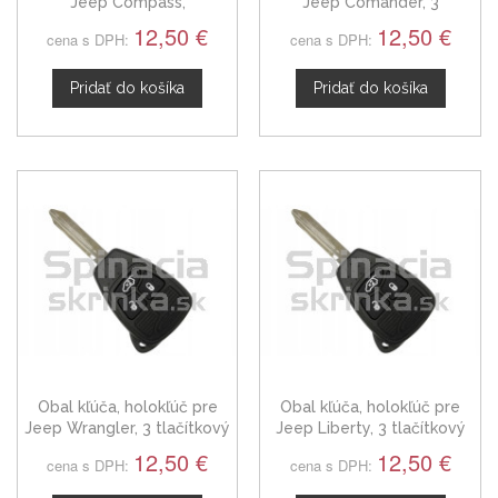
Jeep Compass,
Jeep Comander, 3
dvojtlačítkový
tlačítkový
12,50 €
12,50 €
cena s DPH:
cena s DPH:
Pridať do košíka
Pridať do košíka
Obal kľúča, holokľúč pre
Obal kľúča, holokľúč pre
Jeep Wrangler, 3 tlačítkový
Jeep Liberty, 3 tlačítkový
12,50 €
12,50 €
cena s DPH:
cena s DPH: