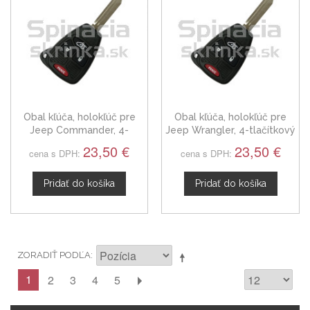
Obal kľúča, holokľúč pre
Obal kľúča, holokľúč pre
Jeep Commander, 4-
Jeep Wrangler, 4-tlačítkový
tlačítkový
23,50 €
23,50 €
cena s DPH:
cena s DPH:
Pridať do košíka
Pridať do košíka
ZORADIŤ PODĽA
1
2
3
4
5