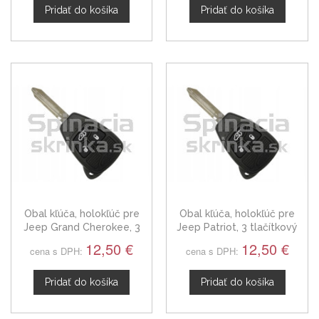
Pridať do košíka
Pridať do košíka
Obal kľúča, holokľúč pre
Obal kľúča, holokľúč pre
Jeep Grand Cherokee, 3
Jeep Patriot, 3 tlačítkový
tlačítkový
12,50 €
12,50 €
cena s DPH:
cena s DPH:
Pridať do košíka
Pridať do košíka