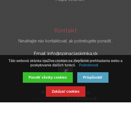
Kontakt
Neváhajte nás kontaktovať, ak potrebujete poradiť..
Email :info@spinaciaskrinka.sk
Tel : +421 919 060 666
Táto webová stránka využíva cookies na zlepšenie prehliadania webu a
poskytovanie ďalších funkcií.
Podrobnosti
Povoliť všetky cookies
Prispôsobiť
Zakázať cookies
© 2019 SpinaciaSkrinka.sk
www.Webplus.sk
Eshop na mieru od -