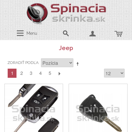
Menu
Jeep
ZORADIŤ PODĽA
1
2
3
4
5