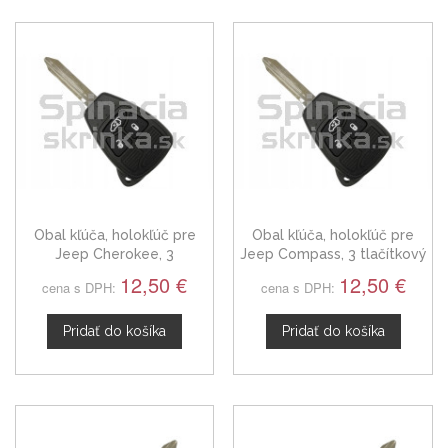
Obal kľúča, holokľúč pre
Obal kľúča, holokľúč pre
Jeep Cherokee, 3
Jeep Compass, 3 tlačítkový
tlačítkový
12,50 €
12,50 €
cena s DPH:
cena s DPH:
Pridať do košíka
Pridať do košíka