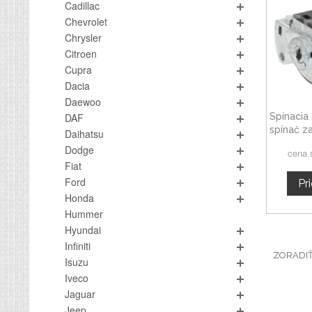
Cadillac
Chevrolet
Chrysler
Citroen
Cupra
Dacia
Daewoo
Spínacia 
DAF
spínač z
Daihatsu
Dodge
cena 
Fiat
Ford
Pr
Honda
Hummer
Hyundai
Infiniti
ZORADI
Isuzu
Iveco
Jaguar
Jeep