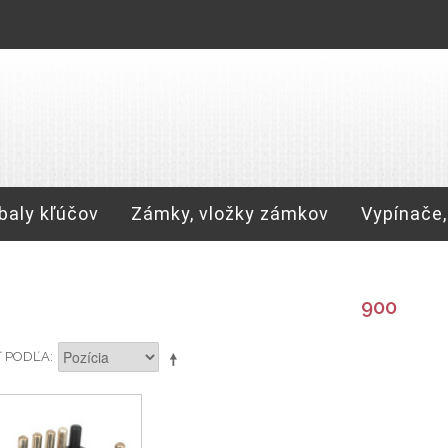
baly kľúčov
Zámky, vložky zámkov
Vypínače,
900
Ť PODĽA