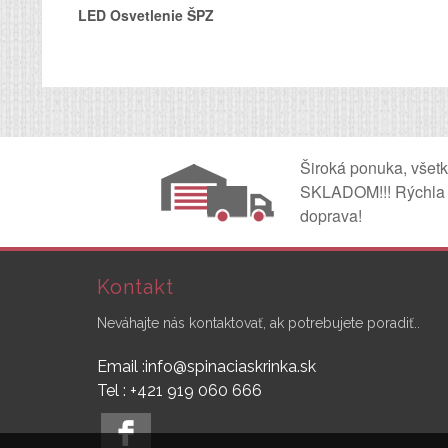
LED Osvetlenie ŠPZ
Široká ponuka, všet
SKLADOM!!! Rýchla
doprava!
Kontakt
Neváhajte nás kontaktovať, ak potrebujete poradiť..
Email :info@spinaciaskrinka.sk
Tel : +421 919 060 666