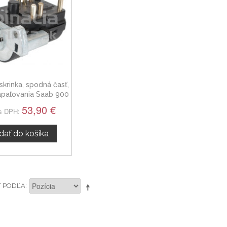
skrinka, spodná časť,
apaľovania Saab 900
53,90 €
s DPH:
idať do košíka
Ť PODĽA