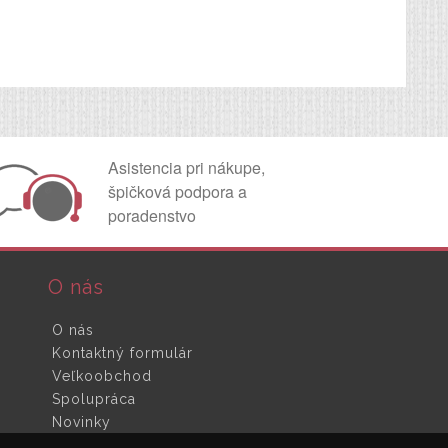
Asistencia pri nákupe,
špičková podpora a
poradenstvo
O nás
O nás
Kontaktný formulár
Veľkoobchod
Spolupráca
Novinky