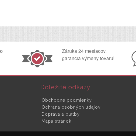
ko
Záruka 24 mesiacov,
garancia výmeny tovaru!
Dôležité odkazy
Obchodné podmienky
Ochrana osobných údajov
Doprava a platby
Mapa stránok