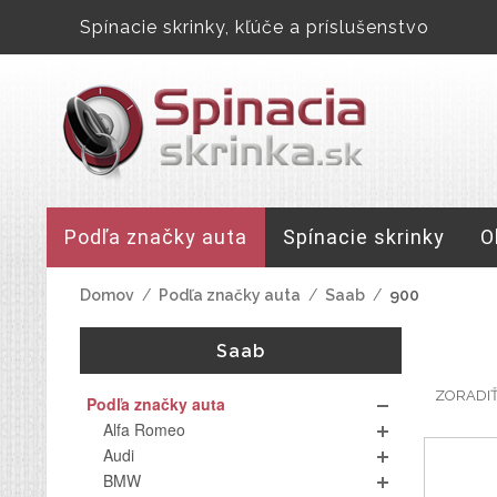
Spínacie skrinky, kľúče a príslušenstvo
Podľa značky auta
Spínacie skrinky
O
Domov
/
Podľa značky auta
/
Saab
/
900
Saab
ZORADI
Podľa značky auta
Alfa Romeo
Audi
BMW