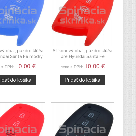
ový obal, púzdro kľúča
Silikonový obal, púzdro kľúča
undai Santa Fe modrý
pre Hyundai Santa Fe
červený
10,00 €
10,00 €
 s DPH:
cena s DPH:
ridať do košíka
Pridať do košíka