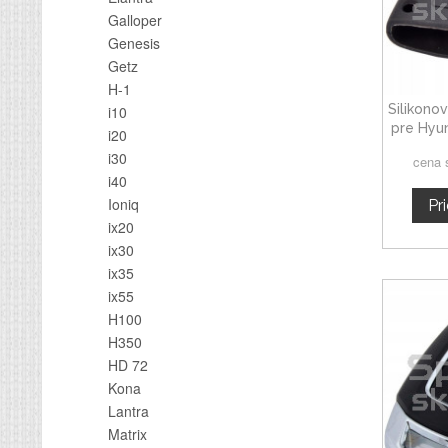
Galloper
Genesis
Getz
H-1
Silikono
i10
pre Hyun
i20
i30
cena 
i40
Ioniq
Pr
ix20
ix30
ix35
ix55
H100
H350
HD 72
Kona
Lantra
Matrix