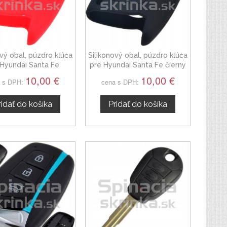
ový obal, púzdro kľúča
Silikonový obal, púzdro kľúča
 Hyundai Santa Fe
pre Hyundai Santa Fe čierny
rvený 3-tlačidla
3-tlačidla
10,00 €
10,00 €
 s DPH:
cena s DPH:
ridať do košíka
Pridať do košíka