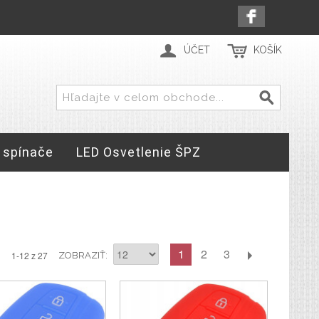
ÚČET
KOŠÍK
 spínače
LED Osvetlenie ŠPZ
1
2
3
1-12 z 27
ZOBRAZIŤ