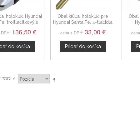
ča, holokľúč Hyundai
Obal kľúča, holokľúč pre
Obal 
e, trojtlačítkový s
Hyundai Santa Fe, 4-tlačidla
Hy
tronikou od 2018
Hrot: HY22
trojt
136,50 €
33,00 €
s DPH:
cena s DPH:
cena
idať do košíka
Pridať do košíka
P
Ť PODĽA