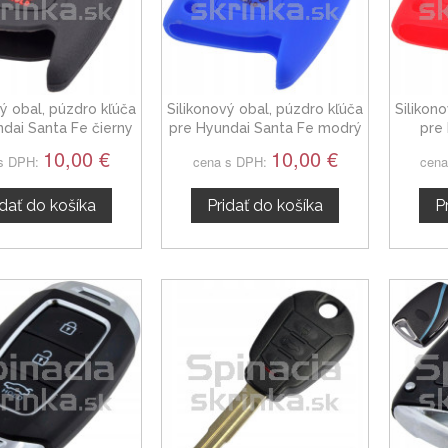
vý obal, púzdro kľúča
Silikonový obal, púzdro kľúča
Silikon
dai Santa Fe čierny
pre Hyundai Santa Fe modrý
pre
3-tlačidla
če
10,00 €
10,00 €
s DPH:
cena s DPH:
cena
idať do košíka
Pridať do košíka
P