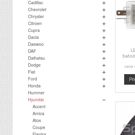
Cadillac
Chevrolet
Chrysler
Citroen
Cupra
Dacia
Daewoo
L
DAF
batož
Daihatsu
Hyund
Dodge
cena 
Fiat
Ford
Pr
Honda
Hummer
Hyundai
Accent
Amica
Atos
Coupe
Elantra