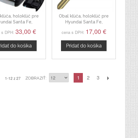
kľúča, holokľúč pre
Obal kľúča, holokľúč pre
undai Santa Fe,
Hyundai Santa Fe,
lačítkový Hrot: HY22
trojtlačítkový Hrot: HYN12
33,00 €
17,00 €
 s DPH:
cena s DPH:
ridať do košíka
Pridať do košíka
1
2
3
1-12 z 27
ZOBRAZIŤ