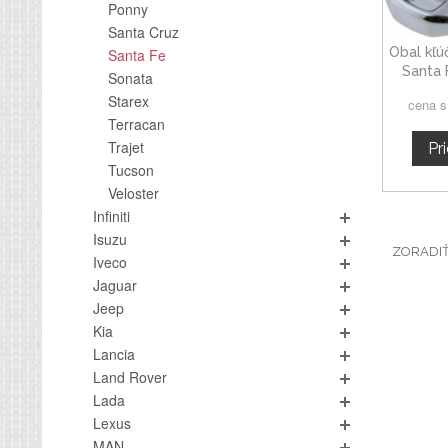
Ponny
Santa Cruz
Obal kľú
Santa Fe
Santa F
Sonata
elek
Starex
cena 
Terracan
Trajet
Pr
Tucson
Veloster
Infiniti
Isuzu
ZORADI
Iveco
Jaguar
Jeep
Kia
Lancia
Land Rover
Lada
Lexus
MAN