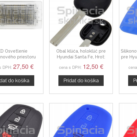
ED Osvetlenie
Obal kľúča, holokľúč pre
Silikon
inového priestoru
Hyundai Santa Fe, Hrot:
pre Hy
ai Santa Fe 01-06
HYN17R
27,50 €
12,50 €
s DPH:
cena s DPH:
cena
idať do košíka
Pridať do košíka
P