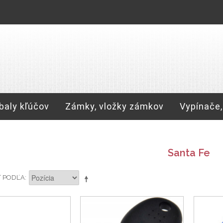
baly kľúčov
Zámky, vložky zámkov
Vypínače,
Santa Fe
Ť PODĽA