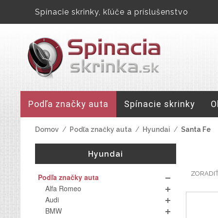
Spínacie skrinky, kľúče a príslušenstvo
Podľa značky auta
Spínacie skrinky
O
Domov
/
Podľa značky auta
/
Hyundai
/
Santa Fe
Hyundai
ZORADI
Podľa značky auta
Alfa Romeo
Audi
BMW