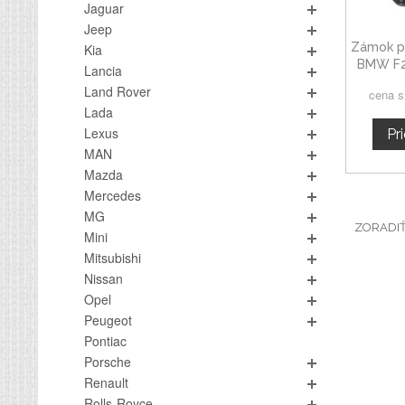
Jaguar
Jeep
Zámok p
Kia
BMW F22
Lancia
LCI r
Land Rover
cena 
Lada
Lexus
Pr
MAN
Mazda
Mercedes
MG
ZORADI
Mini
Mitsubishi
Nissan
Opel
Peugeot
Pontiac
Porsche
Renault
Rolls-Royce