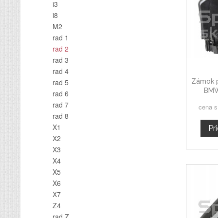
i3
i8
M2
rad 1
rad 2
rad 3
rad 4
Zámok p
rad 5
BMW
rad 6
rad 7
cena 
rad 8
X1
Pr
X2
X3
X4
X5
X6
X7
Z4
rad Z