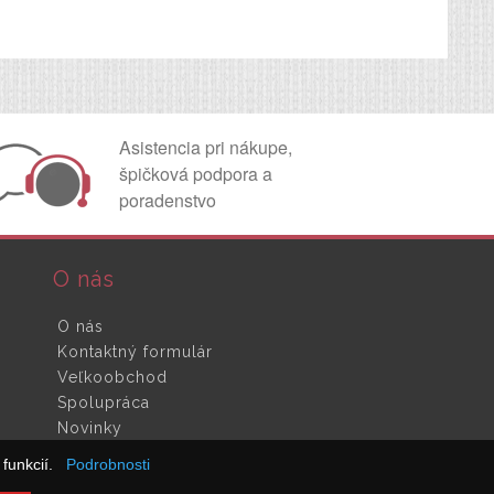
Asistencia pri nákupe,
špičková podpora a
poradenstvo
O nás
O nás
Kontaktný formulár
Veľkoobchod
Spolupráca
Novinky
funkcií.
Podrobnosti