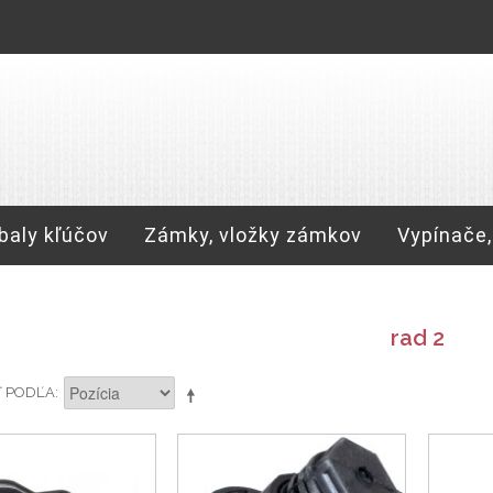
baly kľúčov
Zámky, vložky zámkov
Vypínače,
rad 2
Ť PODĽA