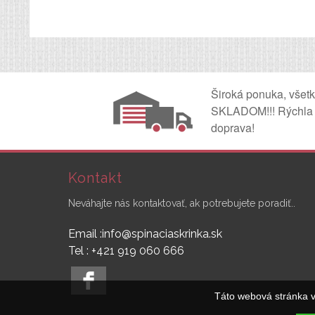
Široká ponuka, všet
SKLADOM!!! Rýchla
doprava!
Kontakt
Neváhajte nás kontaktovať, ak potrebujete poradiť..
Email :info@spinaciaskrinka.sk
Tel : +421 919 060 666
Táto webová stránka v