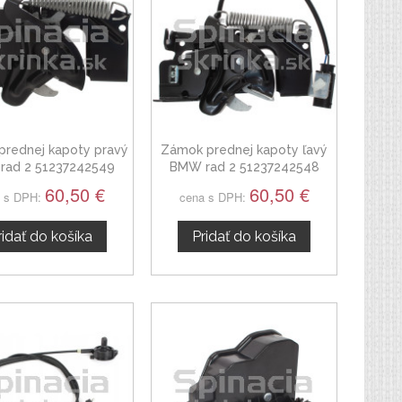
rednej kapoty pravý
Zámok prednej kapoty ľavý
rad 2 51237242549
BMW rad 2 51237242548
60,50 €
60,50 €
 s DPH:
cena s DPH:
ridať do košíka
Pridať do košíka