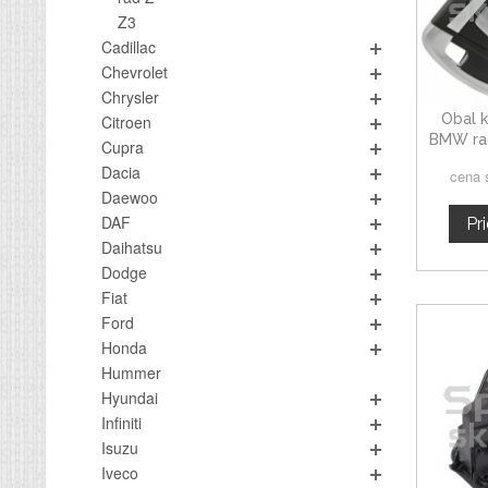
Z3
Cadillac
Chevrolet
Chrysler
Obal k
Citroen
BMW rad
Cupra
Dacia
cena 
Daewoo
DAF
Pr
Daihatsu
Dodge
Fiat
Ford
Honda
Hummer
Hyundai
Infiniti
Isuzu
Iveco