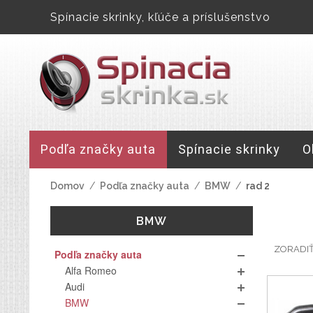
Spínacie skrinky, kľúče a príslušenstvo
Podľa značky auta
Spínacie skrinky
O
Domov
/
Podľa značky auta
/
BMW
/
rad 2
BMW
ZORADI
Podľa značky auta
Alfa Romeo
Audi
BMW