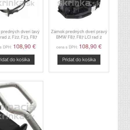
predných dverí ľavý
Zámok predných dverí pravý
ad 2, F22, F23, F87
BMW F87, F87 LCI rad 2
51217202146
108,90 €
108,90 €
 s DPH:
cena s DPH:
ridať do košíka
Pridať do košíka