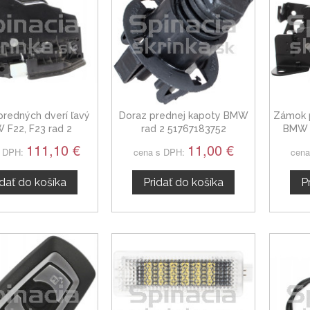
redných dverí ľavý
Doraz prednej kapoty BMW
Zámok p
 F22, F23 rad 2
rad 2 51767183752
BMW 
111,10 €
11,00 €
s DPH:
cena s DPH:
cena
idať do košíka
Pridať do košíka
P