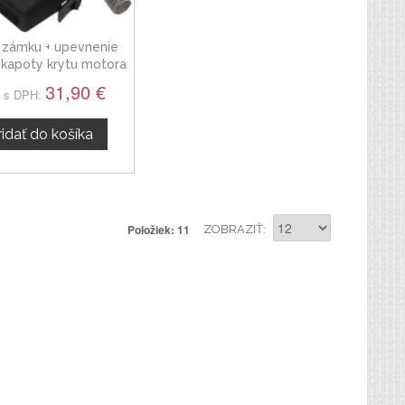
 zámku + upevnenie
 kapoty krytu motora
BMW rad 2
31,90 €
 s DPH:
ridať do košíka
Položiek: 11
ZOBRAZIŤ