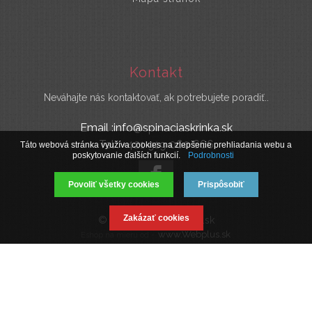
Kontakt
Neváhajte nás kontaktovať, ak potrebujete poradiť..
Email :info@spinaciaskrinka.sk
Tel : +421 919 060 666
Táto webová stránka využíva cookies na zlepšenie prehliadania webu a
poskytovanie ďalších funkcií.
Podrobnosti
Povoliť všetky cookies
Prispôsobiť
Zakázať cookies
© 2019 SpinaciaSkrinka.sk
www.Webplus.sk
Eshop na mieru od -