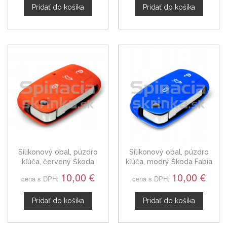
Pridať do košíka
Pridať do košíka
Silikonový obal, púzdro
Silikonový obal, púzdro
kľúča, červený Škoda
kľúča, modrý Škoda Fabia
Superb II 1J0959753AH
1J0959753AH
10,00 €
10,00 €
cena s DPH:
cena s DPH:
Pridať do košíka
Pridať do košíka