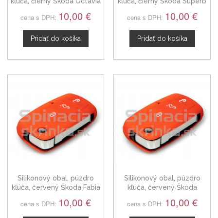
kľúča, čierny Škoda Octavia
kľúča, čierny Škoda Superb
1J0959753AH
II 1J0959753AH
10,00 €
10,00 €
cena s DPH:
cena s DPH:
Pridať do košíka
Pridať do košíka
Silikonový obal, púzdro
Silikonový obal, púzdro
kľúča, červený Škoda Fabia
kľúča, červený Škoda
1J0959753AH
Octavia 1J0959753AH
10,00 €
10,00 €
cena s DPH:
cena s DPH: