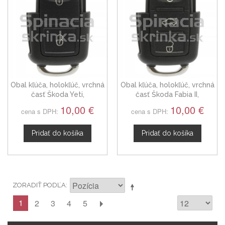
Obal kľúča, holokľúč, vrchná
Obal kľúča, holokľúč, vrchná
časť Škoda Yeti,
časť Škoda Fabia II,
dvojtlačítkový 1J0959753N
trojtlačítkový 1K0959753G
10,00 €
10,00 €
cena s DPH:
cena s DPH:
Pridať do košíka
Pridať do košíka
ZORADIŤ PODĽA
1
2
3
4
5