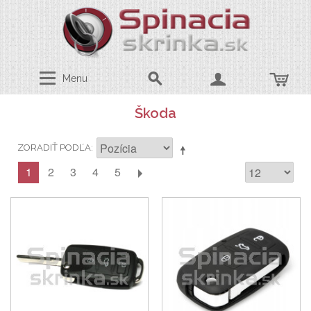
Menu
Škoda
ZORADIŤ PODĽA
1
2
3
4
5