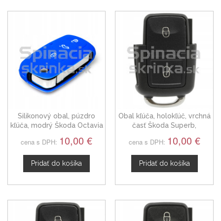
Silikonový obal, púzdro
Obal kľúča, holokľúč, vrchná
kľúča, modrý Škoda Octavia
časť Škoda Superb,
1J0959753AH
dvojtlačítkový 1J0959753N
10,00 €
10,00 €
cena s DPH:
cena s DPH:
Pridať do košíka
Pridať do košíka