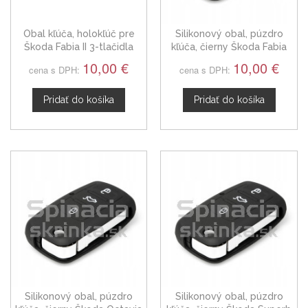
Obal kľúča, holokľúč pre
Silikonový obal, púzdro
Škoda Fabia II 3-tlačidla
kľúča, čierny Škoda Fabia
1J0959753AH
10,00 €
10,00 €
cena s DPH:
cena s DPH:
Pridať do košíka
Pridať do košíka
Silikonový obal, púzdro
Silikonový obal, púzdro