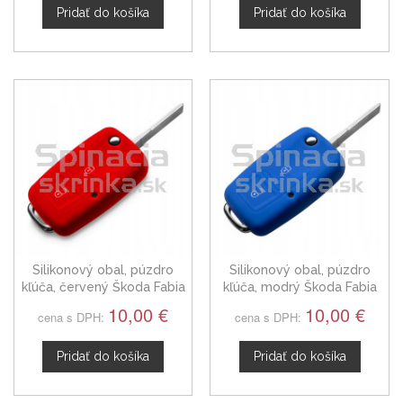
Pridať do košíka
Pridať do košíka
Silikonový obal, púzdro
Silikonový obal, púzdro
kľúča, červený Škoda Fabia
kľúča, modrý Škoda Fabia
99-14
99-14
10,00 €
10,00 €
cena s DPH:
cena s DPH:
Pridať do košíka
Pridať do košíka