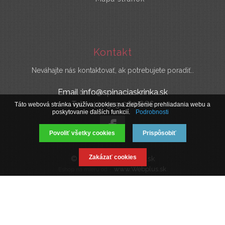
Kontakt
Neváhajte nás kontaktovať, ak potrebujete poradiť..
Email :info@spinaciaskrinka.sk
Tel : +421 919 060 666
Táto webová stránka využíva cookies na zlepšenie prehliadania webu a
poskytovanie ďalších funkcií.
Podrobnosti
Povoliť všetky cookies
Prispôsobiť
Zakázať cookies
© 2019 SpinaciaSkrinka.sk
www.Webplus.sk
Eshop na mieru od -