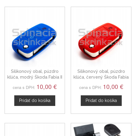
Silikonový obal, púzdro
Silikonový obal, púzdro
kľúča, modrý Škoda Fabia II
kľúča, červený Škoda Fabia
II
10,00 €
10,00 €
cena s DPH:
cena s DPH:
Pridať do košíka
Pridať do košíka