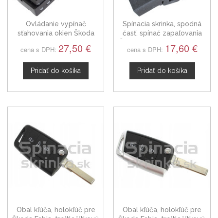
Ovládanie vypínač
Spínacia skrinka, spodná
sťahovania okien Škoda
časť, spínač zapaľovania
Fabia II, 5JD959858
Škoda Fabia III 6RA905865
27,50 €
17,60 €
cena s DPH:
cena s DPH:
Pridať do košíka
Pridať do košíka
Obal kľúča, holokľúč pre
Obal kľúča, holokľúč pre