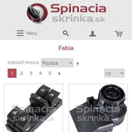
Menu
Fabia
ZORADIŤ PODĽA
1
2
3
4
5