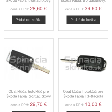
Škoda Fabia, trojtlačítkový,
Škoda Fabia, trojtlačítkový,
čierny
chróm
28,60 €
39,60 €
cena s DPH:
cena s DPH:
Pridať do košíka
Pridať do košíka
Obal kľúča, holokľúč pre
Obal kľúča, holokľúč pre
Škoda Fabia, trojtlačítkový
Škoda Fabia II 3-tlačidla
29,70 €
10,00 €
cena s DPH:
cena s DPH: