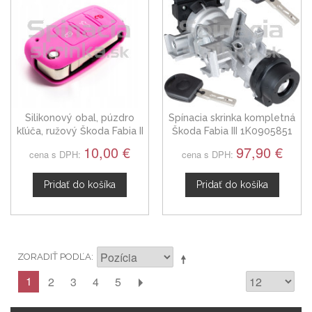
Silikonový obal, púzdro
Spínacia skrinka kompletná
kľúča, ružový Škoda Fabia II
Škoda Fabia III 1K0905851
10,00 €
97,90 €
cena s DPH:
cena s DPH:
Pridať do košíka
Pridať do košíka
ZORADIŤ PODĽA
1
2
3
4
5